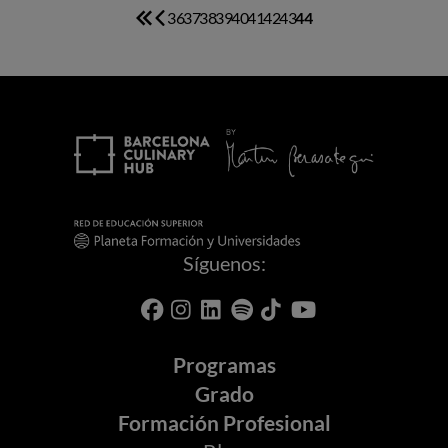
36
37
38
39
40
41
42
43
44
Primera
Página
Página
Página
Página
Página
Página
Página
Página
Página
Página
página
anterior
actual
Síguenos:
Programas
Grado
Formación Profesional