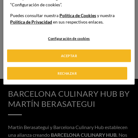
“Configuración de cookies”.
Puedes consultar nuestra
Política de Cookies
y nuestra
Política de Privacidad
en sus respectivos enlaces.
MÁSTERS
Configuración de cookies
Especialización avanzada para liderar cocinas,
equipos y proyectos.
ACEPTAR
RECHAZAR
BARCELONA CULINARY HUB BY
MARTÍN BERASATEGUI
Martín Berasategui y Barcelona Culinary Hub establecen
una alianza creando
BARCELONA CULINARY HUB.
Nos