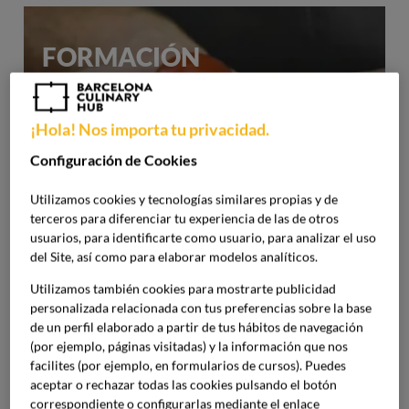
FORMACIÓN
PROFESIONAL
¡Hola! Nos importa tu privacidad.
Haz despegar tu carrera gastronómica desde
Configuración de Cookies
la práctica.
Utilizamos cookies y tecnologías similares propias y de
terceros para diferenciar tu experiencia de las de otros
usuarios, para identificarte como usuario, para analizar el uso
del Site, así como para elaborar modelos analíticos.
GRADO UNIVERSITARIO
Utilizamos también cookies para mostrarte publicidad
personalizada relacionada con tus preferencias sobre la base
de un perfil elaborado a partir de tus hábitos de navegación
Cocina y management para entender y dirigir
(por ejemplo, páginas visitadas) y la información que nos
el negocio gastronómico.
facilites (por ejemplo, en formularios de cursos). Puedes
aceptar o rechazar todas las cookies pulsando el botón
correspondiente o configurarlas mediante el enlace