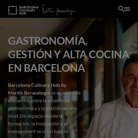
Pasar
al
contenido
principal
GASTRONOMÍA,
GESTIÓN Y ALTA COCINA
EN BARCELONA
Barcelona Culinary Hub by
Martín Berasategui
es el punto de
encuentro entre la excelencia
gastronómica y la gestión de alto
nivel. Un espacio donde la
ES
formación, la innovación y el
management se unen bajo la