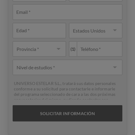
Email
País
Edad
Estados Unidos
Teléfono
Provincia *
(1)
Nivel de
estudios
UNIVERSO ESTELAR S.L., tratará sus datos personales
conforme a su solicitud para contactarle e informarle
del programa seleccionado de cara a las dos próximas
convocatorias del mismo, pudiendo contactar con
usted a través de medios electrónicos (
WhatsApp
y/o
correo electrónico) y por medios telefónicos, siendo
eliminados una vez facilitada dicha información y/o
transcurridas las citadas convocatorias.
Ud. podrá ejercer los derechos de acceso, supresión,