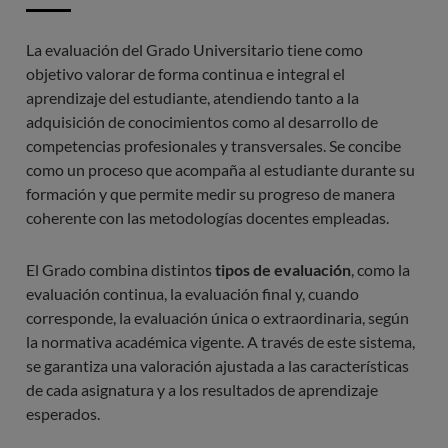
Otros (Colectivos Minorizados o Especiales)
La evaluación del Grado Universitario tiene como
Requisitos: Los marcados por la normativa general y
objetivo valorar de forma continua e integral el
entrevista personal
aprendizaje del estudiante, atendiendo tanto a la
adquisición de conocimientos como al desarrollo de
El Grado en
Dirección y Gestión Gastronómica del
competencias profesionales y transversales. Se concibe
Barcelona Culinary Hub
tiene un precio anual de
como un proceso que acompaña al estudiante durante su
11.200 €.
formación y que permite medir su progreso de manera
coherente con las metodologías docentes empleadas.
El precio incluye:
El Grado combina distintos
tipos de evaluación
, como la
evaluación continua, la evaluación final y, cuando
Material académico
corresponde, la evaluación única o extraordinaria, según
Acceso al campus virtual
la normativa académica vigente. A través de este sistema,
se garantiza una valoración ajustada a las características
Sesiones y ponencias de expertos
de cada asignatura y a los resultados de aprendizaje
esperados.
Gestión prácticas curriculares