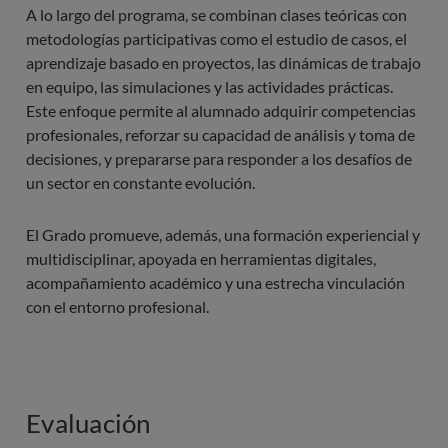
Matrícula
A lo largo del programa, se combinan clases teóricas con
metodologías participativas como el estudio de casos, el
Estudios Extranjeros |Bachillerato sistemas
Orden de prioridad: expediente académico | entrevista
aprendizaje basado en proyectos, las dinámicas de trabajo
educativos UE/
personal
en equipo, las simulaciones y las actividades prácticas.
Reciprocidad/Internacional/Europeo
Este enfoque permite al alumnado adquirir competencias
profesionales, reforzar su capacidad de análisis y toma de
Estudios Extranjeros | Estudios de grado finalizados
decisiones, y prepararse para responder a los desafíos de
en el extranjero
un sector en constante evolución.
Estudios Extranjeros |Estudios universitarios
iniciados en el extranjero y no concluidos
El Grado promueve, además, una formación experiencial y
multidisciplinar, apoyada en herramientas digitales,
Estudios Extranjeros |Título extranjero equiparable
acompañamiento académico y una estrecha vinculación
al de Técnico Superior
con el entorno profesional.
Acceso mayores de 45 años
Acceso mayores de 40 años experiencia profesional
Evaluación
Acceso mayores 25 años