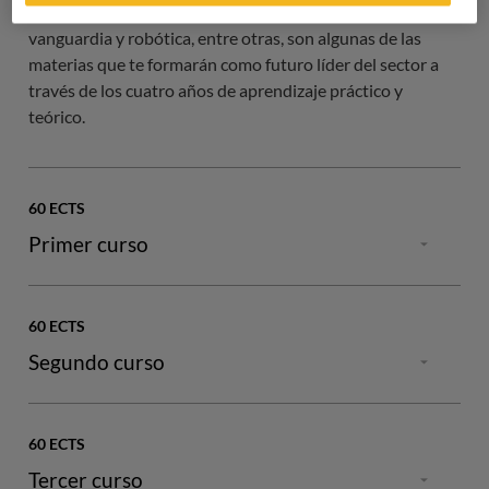
Marketing, finanzas, gestión, innovación, técnica de
vanguardia y robótica, entre otras, son algunas de las
materias que te formarán como futuro líder del sector a
través de los cuatro años de aprendizaje práctico y
teórico.
60 ECTS
Primer curso
60 ECTS
Segundo curso
Semestre 1
60 ECTS
Fundamentos de empresa y modelos de negocio
gastronómico
Tercer curso