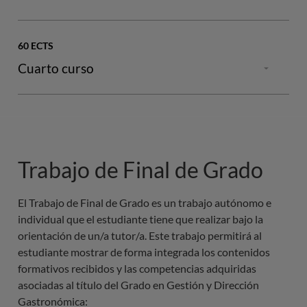
Semestre 1
Fundamentos de contabilidad financiera
60 ECTS
Entorno juridico de empresas gastronómicas
Cuarto curso
Fundamentos de marketing y comercialización
Semestre 1
Diseño organizativo y cultural empresarial de
empresas gastronómicas
Entornos gastronómicos globales
Panaderia pasteleria y reposteria
Marketing experiencial y fidelización
Sociología de la empresa del consumo y la
Semestre 1
Estrategia competitiva e internacional
Trabajo de Final de Grado
alimentación
Agendas internacionales sostenibilidad y
Diseño de alimentos, robótica y tecnología
alimentación
El Trabajo de Final de Grado es un trabajo autónomo e 
Macrotendencias y sostenibilidad en el sector
Semestre 2
individual que el estudiante tiene que realizar bajo la 
gastronómico (Optativa)
orientación de un/a tutor/a. Este trabajo permitirá al 
Pensamiento para el diseño y metodologías ágiles
Productos técnicas y manipulación de productos de
Fisicoquímica de los productos y procesos culinarios
estudiante mostrar de forma integrada los contenidos 
origen animal
Contabilidad y analisis financiero avanzado (Optativ
gastronómicos
formativos recibidos y las competencias adquiridas 
Análisis de datos y transformación digital
asociadas al título del Grado en Gestión y Dirección 
Semestre 2
Emprendimiento e innovación en proyectos
Gastronómica:
Neurogastronomia1