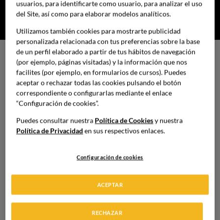
usuarios, para identificarte como usuario, para analizar el uso
del Site, así como para elaborar modelos analíticos.
Utilizamos también cookies para mostrarte publicidad
personalizada relacionada con tus preferencias sobre la base
de un perfil elaborado a partir de tus hábitos de navegación
Plan de estudios
(por ejemplo, páginas visitadas) y la información que nos
facilites (por ejemplo, en formularios de cursos). Puedes
Total de créditos: 240 ects
aceptar o rechazar todas las cookies pulsando el botón
correspondiente o configurarlas mediante el enlace
“Configuración de cookies”.
Barcelona Culinary Hub by Martín Berasategui es la
Puedes consultar nuestra
Política de Cookies
y nuestra
primera escuela centrada en management, desarrollo y
Política de Privacidad
en sus respectivos enlaces.
gestión gastronómica. A través de nuestra
metodología
multidisciplinar
estableciendo materias donde se
Configuración de cookies
combina la formación teórica con la formación práctica.
De tal manera que el
aprendizaje
se realiza a través de
ACEPTAR
casos reales enfocados
al panorama actual
gastronómico.
RECHAZAR