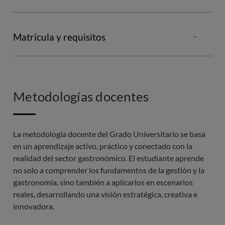
En Barcelona Culinary Hub tenemos un
objetivo claro:
Garantizar la idoneidad de los candidatos
, asegurando
Matrícula y requisitos
así que el aprovechamiento y buen desarrollo de nuestros
programas educativos.
Para acceder al
Grado en Dirección y Gestión
Gastronómica del Barcelona Culinary Hub
las vías de
acceso son:
Los pasos a seguir para la admisión al Grado en Gestión y
Metodologías docentes
Dirección Gastronómica son:
PAU
Rellenar el formulario de solicitud de información o
La metodología docente del Grado Universitario se basa
Ciclos formativos de grado superior fp
contactar con nuestro centro
en un aprendizaje activo, práctico y conectado con la
Traslado de expediente
realidad del sector gastronómico. El estudiante aprende
Valoración de condiciones previas de admisión
no solo a comprender los fundamentos de la gestión y la
Titulados universitarios nacionales
gastronomía, sino también a aplicarlos en escenarios
Entrevista del alumno con un asesor académico
reales, desarrollando una visión estratégica, creativa e
Estudios Extranjeros |Bachillerato extranjero/ no
innovadora.
Reserva de plaza
cumple requisitos para acceder en su sistema
universitario