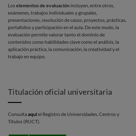
Los
elementos de evaluación
incluyen, entre otros,
Servicios académicos
exámenes, trabajos individuales y grupales,
presentaciones, resolución de casos, proyectos, prácticas,
Emisión y envío del título
portafolios y participación en el aula. De este modo, la
Carné del estudiante |
BCH Student Card
evaluación permite valorar tanto el dominio de
contenidos como habilidades clave como el análisis, la
Salidas pedagógicas (Incluye transporte y gestión de
aplicación práctica, la comunicación, la creatividad y el
las visitas)
trabajo en equipo.
Acceso al centro de recursos y documentación
Infórmate de nuestras facilidades de pago.
Titulación oficial universitaria
Consulta
aquí
el Registro de Universidades, Centros y
Títulos (RUCT).