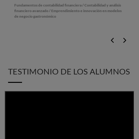
Fundamentos de contabilidad financiera / Contabilidad y análisis
financiero avanzado / Emprendimiento e innovación en modelos
de negocio gastronómico
TESTIMONIO DE LOS ALUMNOS