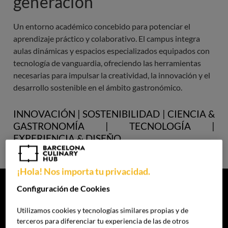
generación
Un entorno académico concebido para potenciar el 
aprendizaje práctico y colaborativo. El campus integra 
aulas dinámicas y espacios especializados equipados con 
tecnología de vanguardia, ofreciendo las herramientas 
necesarias para impulsar la creatividad, la innovación y el 
desarrollo sostenible en el ámbito gastronómico.
INNOVACIÓN | SOSTENIBILIDAD | CIENCIA &
GASTRONOMÍA | TECNOLOGÍA |
EXPERIENCIA & DISEÑO
¡Hola! Nos importa tu privacidad.
Configuración de Cookies
Imagen
Imagen
Utilizamos cookies y tecnologías similares propias y de
terceros para diferenciar tu experiencia de las de otros