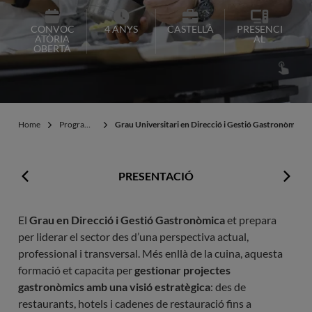
CONVOC
4 ANYS
CASTELLÀ
PRESENCI
ATÒRIA
AL
OBERTA
Home
Programes
Grau Universitari en Direcció i Gestió Gastronòmica
PRESENTACIÓ
El
Grau en Direcció i Gestió Gastronòmica
et prepara
per liderar el sector des d’una perspectiva actual,
professional i transversal. Més enllà de la cuina, aquesta
formació et capacita per
gestionar projectes
gastronòmics amb una visió estratègica
: des de
restaurants, hotels i cadenes de restauració fins a