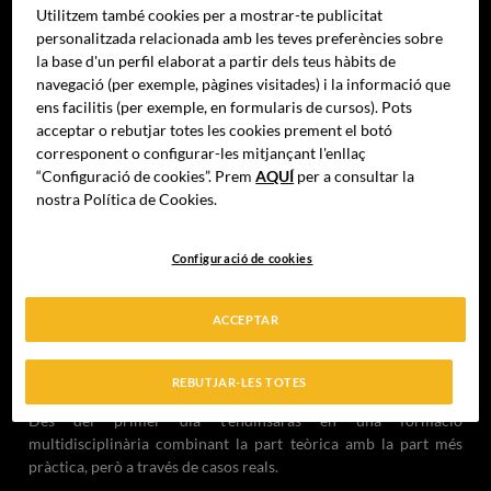
Utilitzem també cookies per a mostrar-te publicitat
personalitzada relacionada amb les teves preferències sobre
CAMPUS D'ULTIMA GENERACIÓ
la base d'un perfil elaborat a partir dels teus hàbits de
navegació (per exemple, pàgines visitades) i la informació que
ens facilitis (per exemple, en formularis de cursos). Pots
acceptar o rebutjar totes les cookies prement el botó
Un campus que combina la part pràctica amb aules dinàmiques.
corresponent o configurar-les mitjançant l'enllaç
Instal·lacions culinàries d'última generació, amb les eines
“Configuració de cookies”. Prem
AQUÍ
per a consultar la
necessàries per al desenvolupament sostenible i innovador.
nostra Política de Cookies.
Configuració de cookies
METODOLOGÍA MULTIDISCIPLINAR
ACCEPTAR
REBUTJAR-LES TOTES
Des del primer dia t'endinsaràs en una formació
multidisciplinària combinant la part teòrica amb la part més
pràctica, però a través de casos reals.