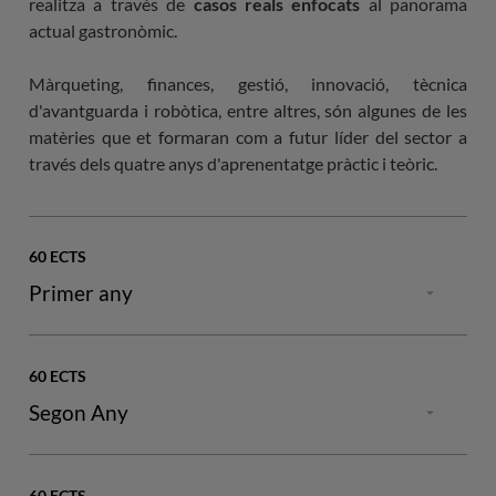
realitza a través de
casos reals enfocats
al panorama
actual gastronòmic.
Màrqueting, finances, gestió, innovació, tècnica
d'avantguarda i robòtica, entre altres, són algunes de les
matèries que et formaran com a futur líder del sector a
través dels quatre anys d'aprenentatge pràctic i teòric.
60 ECTS
Primer any
60 ECTS
Segon Any
SEMESTRE
AS
60 ECTS