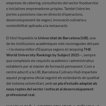
empreses de càtering, consultories del sector foodservice
o iniciatives emprenedores pròpies. També t’obre les
portes a posicions clau en direcció d’operacions,
desenvolupament de negoci, innovació culinària o
sostenibilitat aplicada a la restauració.
El títol l’expedeix la
Universitat de Barcelona (UB)
, una
de les institucions acadèmiques més reconegudes del país
—i la sisena millor d’Espanya segons el rànquing
THE
World University Rankings by Subject 2025
—, sempre
que compleixis els requisits acadèmics i administratius
establerts per al màster de formació permanent. Com a
centre adscrit a la UB, Barcelona Culinary Hub imparteix
aquest programa oficial seguint els estàndards de qualitat
del sistema universitari, amb
un pla d’estudis adaptat als
nous reptes del sector i enfocat al desenvolupament
professional real
.