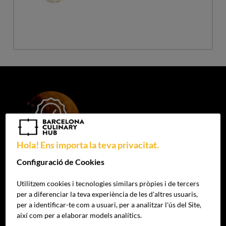
UN GRAU CENTRAT EN
MANAGEMENT GASTRONÒMIC
Hola! Ens importa la teva privacitat.
Configuració de Cookies
Presentem un grau amb què et formaràs més enllà de la
pràctica, donant les eines de gestió necessàries que reclama el
Utilitzem cookies i tecnologies similars pròpies i de tercers
sector.
per a diferenciar la teva experiència de les d'altres usuaris,
per a identificar-te com a usuari, per a analitzar l'ús del Site,
així com per a elaborar models analítics.