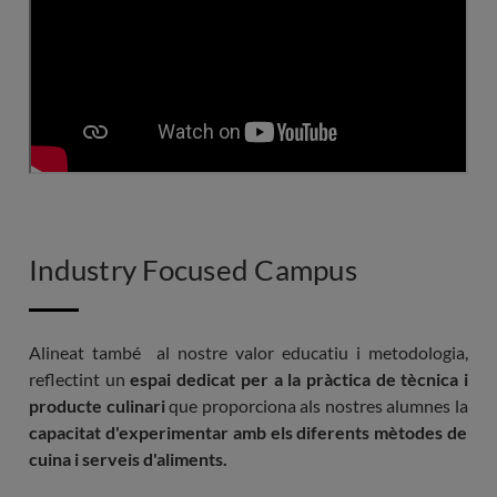
Accés al campus virtual
Sessions i ponències d'experts
Gestió pràctiques curriculars
Serveis acadèmics
Emissió i enviament del títol
Industry Focused Campus
Carnet de l'estudiant | BCH Student Card
Sortides pedagògiques (Inclou transport i gestió de
Alineat també al nostre valor educatiu i metodologia,
les visites)
reflectint un
espai dedicat per a la pràctica de tècnica i
Accés al centre de recursos i documentació
producte culinari
que proporciona als nostres alumnes la
capacitat d'experimentar amb els diferents mètodes de
Informa't de les nostres facilitats de pagament.
cuina i serveis d'aliments.