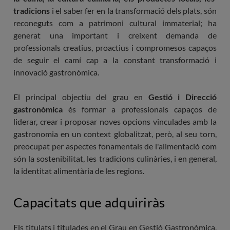
productes i 
1
Gestió del
d'alime
ga
tradicions
i el saber fer en la transformació dels plats, són
ga
(fidelit
reconeguts com a patrimoni cultural immaterial; ha
generat una important i creixent demanda de
2
Logística en pr
1
Neuro
2
Neuro
professionals creatius, proactius i compromesos capaços
1
Instruments de
el sec
de seguir el camí cap a la constant transformació i
2
Br
innovació gastronòmica.
2
Nutrició, into
1
Projectes de 
2
Desenvolup
accele
gastronòm
El principal objectiu del grau en
Gestió i Direcció
2
Sommelieri
2
Productes, t
i ga
gastronòmica
és formar a professionals capaços de
d'alime
liderar, crear i proposar noves opcions vinculades amb la
1
Gastronomia,
2
Conceptua
gastronomia en un context globalitzat, però, al seu torn,
nego
2
Pràctica an
d'experièncie
preocupat per aspectes fonamentals de l'alimentació com
són la sostenibilitat, les tradicions culinàries, i en general,
2
Pràctiques cur
la identitat alimentària de les regions.
2
Pràctiques cu
2
Tècniques cul
produc
2
Treb
Capacitats que adquiriràs
2
Anglès profe
Els titulats i titulades en el Grau en Gestió Gastronòmica,