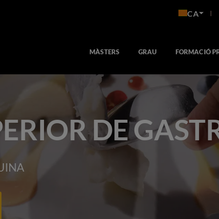
CA
MÀSTERS
GRAU
FORMACIÓ P
PERIOR DE GAS
UINA