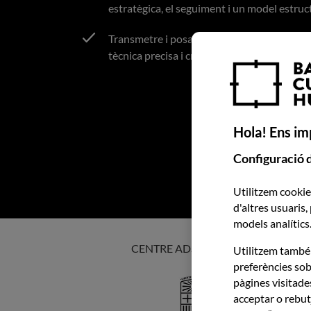
estratègica, el seguiment i un model estruct
Transmetre i posar en pràctica valors fona
tècnica precisa i creativitat al servei del sab
Hola! Ens imp
Configuració 
Utilitzem cookies
d'altres usuaris,
models analítics
CENTRE ADSCRIT A LA UNIVERSIT
Utilitzem també 
preferències sob
Imatge
pàgines visitades
acceptar o rebut