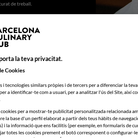
urat de treball.
mentals de respecte pel producte,
or.
orta la teva privacitat.
de Cookies
 i tecnologies similars pròpies i de tercers per a diferenciar la tev
 per a identificar-te com a usuari, per a analitzar l'ús del Site, així 
.
AT DE BARCELONA
XARXA INTERNA
cookies per a mostrar-te publicitat personalitzada relacionada am
re la base d'un perfil elaborat a partir dels teus hàbits de navegac
) i la informació que ens facilitis (per exemple, en formularis de cu
jar totes les cookies prement el botó corresponent o configurar-l