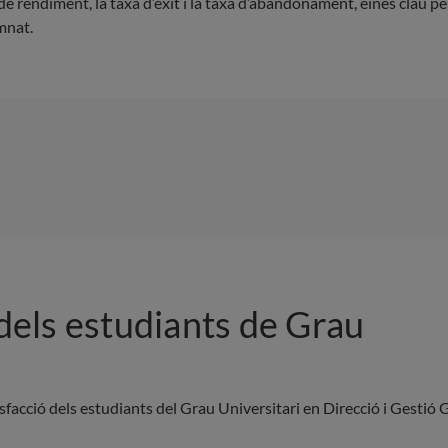
e rendiment, la taxa d’èxit i la taxa d’abandonament, eines clau per
mnat.
 dels estudiants de Grau
isfacció dels estudiants del Grau Universitari en Direcció i Gestió