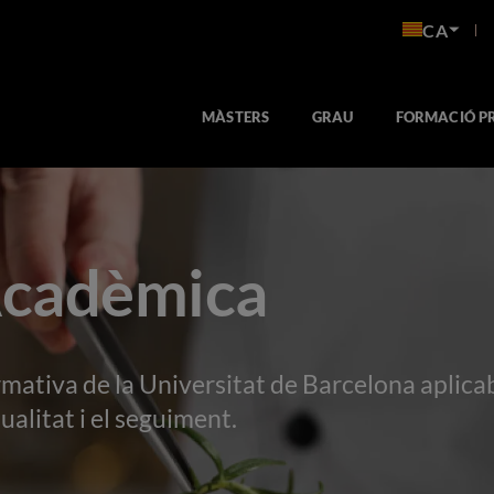
CA
MÀSTERS
GRAU
FORMACIÓ P
Acadèmica
rmativa de la Universitat de Barcelona aplica
alitat i el seguiment.