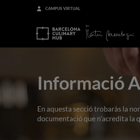
Skip
CAMPUS VIRTUAL
to
main
content
Informació 
En aquesta secció trobaràs la no
documentació que n’acredita la qu