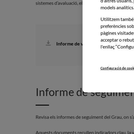
d'altres usuaris,
sistemes d’avaluació, el professorat, els recursos 
models analítics
Utilitzem també 
preferències sob
pàgines visitades
acceptar o rebut
Informe de verificació
l'enllaç “Config
Configuració de coo
Informe de seguiment
Revisa els informes de seguiment del Grau, on s’
Aquests documents recullen indicadors clau, la va