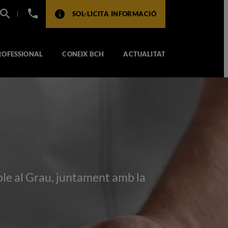
+34
SOL·LICITA INFORMACIÓ
932
517
104
ROFESSIONAL
CONEIX BCH
ACTUALITAT
ble al Grau, juntament amb la