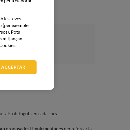
com per a elaborar
b les teves
ió (per exemple,
rsos). Pots
es mitjançant
 Cookies.
ACCEPTAR
ultats obtinguts en cada curs.
llora proposades i implementades per reforçar la