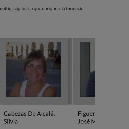
multidisciplinària que enriqueix la formació i
Cabezas De Alcalá,
Figueroa González
Silvia
José Manuel