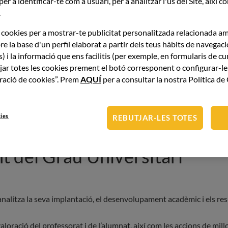
 per a identificar-te com a usuari, per a analitzar l'ús del Site, així 
i les infraestructures.
.
cookies per a mostrar-te publicitat personalitzada relacionada am
re la base d'un perfil elaborat a partir dels teus hàbits de navegac
) i la informació que ens facilitis (per exemple, en formularis de cu
jar totes les cookies prement el botó corresponent o configurar-l
uració de cookies”. Prem
AQUÍ
per a consultar la nostra Política de
kies
REBUTJAR-LES TOTES
 del Grau Universitari
analitza la seva implantació, el desenvolupament acadèmic i els res
loració del professorat i de l’alumnat, així com les accions de mi