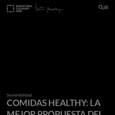
Pasar
al
contenido
principal
Sostenibilidad
COMIDAS HEALTHY: LA
MEJOR PROPUESTA DEL