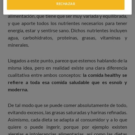
La
comida healthy
o
comida saludable
forma parte de la
RECHAZAR
idea de que una vida sana depende sobre todo de la
alimentación, que tiene que ser muy variada y equilibrada,
y que aporte todos los nutrientes necesarios para tener
energía, estar y sentirse sano. Dichos nutrientes incluyen
agua, carbohidratos, proteínas, grasas, vitaminas y
minerales.
Llegados a este punto, parece que estemos hablando de la
misma idea, pero en realidad existe una clara diferencia
cualitativa entre ambos conceptos:
la comida healthy se
refiere a toda esa comida saludable que es esnob y
moderna.
De tal modo que se puede comer absolutamente de todo,
evitando excesos, las grasas saturadas y harinas refinadas.
Asimismo, cada dieta se adapta al consumidor y a lo que
quiere o puede ingerir, porque por ejemplo existen
alergias e intolerancias alimentarias, así como las dietas