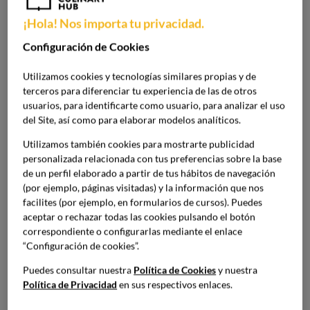
Para trabajar en cocina, además de dominar las distintas
¡Hola! Nos importa tu privacidad.
técnicas de preparación de los alimentos, hay que conocer
el
 tiempo de cocción 
de cada uno. Para personas
Configuración de Cookies
inexpertas, puede referirse al punto en el que están
cocinados. Sin embargo, apenas unos minutos pueden
Utilizamos cookies y tecnologías similares propias y de
modificar completamente la textura, el sabor, las
terceros para diferenciar tu experiencia de las de otros
propiedades nutricionales e incluso la seguridad
usuarios, para identificarte como usuario, para analizar el uso
alimentaria.
del Site, así como para elaborar modelos analíticos.
Utilizamos también cookies para mostrarte publicidad
¿Por qué son tan importantes los
personalizada relacionada con tus preferencias sobre la base
de un perfil elaborado a partir de tus hábitos de navegación
tiempos de cocción?
(por ejemplo, páginas visitadas) y la información que nos
facilites (por ejemplo, en formularios de cursos). Puedes
Aplicar el tiempo de cocción adecuado es necesario
aceptar o rechazar todas las cookies pulsando el botón
para
garantizar que los resultados que se obtienen son
correspondiente o configurarlas mediante el enlace
óptimos
. Pero como decíamos, no se trata solo de que el
“Configuración de cookies”.
alimento esté hecho, sino más bien de
alcanzar el
equilibrio exacto entre textura, jugosidad y sabor
.
Puedes consultar nuestra
Política de Cookies
y nuestra
Por ejemplo, en productos cárnicos, unos segundos de
Política de Privacidad
en sus respectivos enlaces.
más pueden secar una pieza entera. Y con las verduras, se