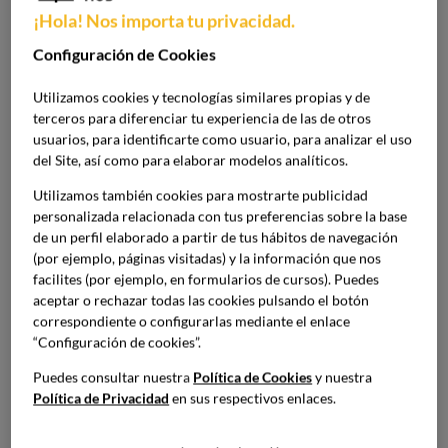
La
 dieta mediterránea 
es un estilo de vida con siglos de
¡Hola! Nos importa tu privacidad.
historia a sus espaldas. Avalada por la ciencia y la
Configuración de Cookies
tradición, y también reconocida por la UNESCO como
Patrimonio Cultural Inmaterial de la Humanidad, tiene
Utilizamos cookies y tecnologías similares propias y de
múltiples beneficios para nuestra salud, tanto
terceros para diferenciar tu experiencia de las de otros
cardiovascular como metabólica y digestiva.
usuarios, para identificarte como usuario, para analizar el uso
Barcelona es un referente tanto en este tipo de
del Site, así como para elaborar modelos analíticos.
alimentación como en innovación gastronómica, tanto a
Utilizamos también cookies para mostrarte publicidad
nivel nacional como internacional. Por eso, es una
personalizada relacionada con tus preferencias sobre la base
excelente ubicación para formarse en la tradición y en sus
de un perfil elaborado a partir de tus hábitos de navegación
aplicaciones para diferentes perfiles. Si te gusta la relación
(por ejemplo, páginas visitadas) y la información que nos
que hay entre alimentación, ciencia y salud, inscríbete en
facilites (por ejemplo, en formularios de cursos). Puedes
nuestro
Máster en Nutrición, Gastronomía y Diseño de
aceptar o rechazar todas las cookies pulsando el botón
Menús Saludables
. Aprenderás a crear menús saludables,
correspondiente o configurarlas mediante el enlace
sostenibles y adaptados a las necesidades reales de los
“Configuración de cookies”.
consumidores.
Puedes consultar nuestra
Política de Cookies
y nuestra
¿Qué es la dieta mediterránea y
Política de Privacidad
en sus respectivos enlaces.
qué la hace única?