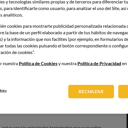
e los envases inteligentes?
es y tecnologías similares propias y de terceros para diferenciar tu
, para identificarte como usuario, para analizar el uso del Site, as
 analíticos.
tivos
se diferencian de los
envases inteligentes
en que
 monitoreo que registran información sobre el estado del
ién cookies para mostrarte publicidad personalizada relacionada 
ura o la presencia de gases. Esta información del
smart
re la base de un perfil elaborado a partir de tus hábitos de navega
escura del producto o para alertar sobre posibles
s) y la información que nos facilites (por ejemplo, en formularios d
ar todas las cookies pulsando el botón correspondiente o configur
ación de cookies”.
s para controlar o mantener las condiciones de
r nuestra
Política de Cookies
y nuestra
Política de Privacidad
en 
n siempre las idóneas para asegurar la calidad y la
okies
RECHAZAR
s en los envases activos
 estas son las principales tecnologías que se pueden