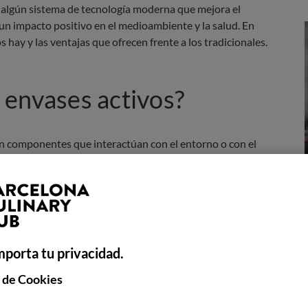
 algún sistema de tecnología moderna que mejora el
un impacto positivo en el medioambiente y la salud. En
s hay y las ventajas que ofrecen frente a los tradicionales.
 envases activos?
n componentes que interactúan con el entorno o con el
ntenerlo en buen estado el mayor tiempo posible.
orbentes de gases como el oxígeno o el dióxido de
xidantes o antimicrobianos, entre otros. Su
ísicos que controlan el ambiente dentro del envase,
rotegen de factores externos como la luz, la humedad o los
mporta tu privacidad.
 de Cookies