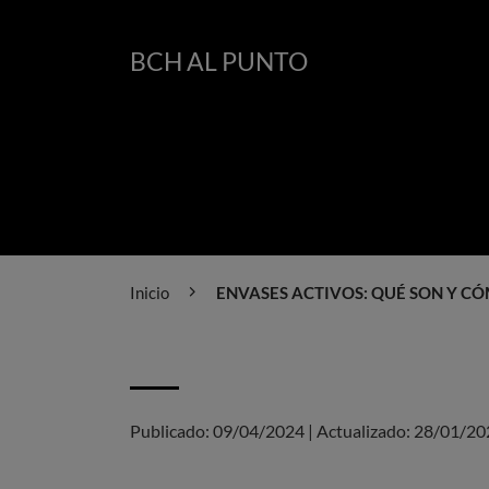
BCH AL PUNTO
Inicio
ENVASES ACTIVOS: QUÉ SON Y C
Publicado:
09/04/2024
|
Actualizado:
28/01/20