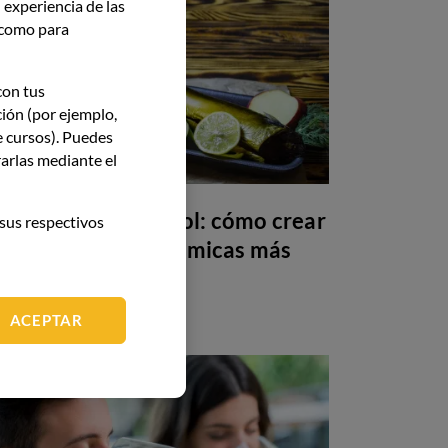
 experiencia de las
í como para
con tus
ción (por ejemplo,
e cursos). Puedes
arlas mediante el
Maridaje sin alcohol: cómo crear
sus respectivos
armonías gastronómicas más
allá del vino
ACEPTAR
GASTRONOMÍA
26 May 26