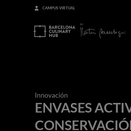
Pasar
CAMPUS VIRTUAL
al
contenido
principal
Innovación
ENVASES ACTI
CONSERVACIÓN