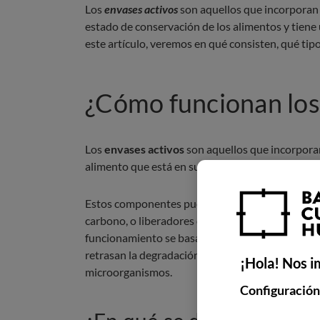
Los
envases activos
son aquellos que incorporan
estado de conservación de los alimentos y tiene 
este artículo, veremos en qué consisten, qué tipo
¿Cómo funcionan los
Los
envases activos
son aquellos que incorpora
alimento que está en su interior. Se trata de ma
Estos componentes pueden ser de dos tipos; abs
carbono, o liberadores de sustancias, como antio
funcionamiento se basa en procesos químicos o f
retrasan la degradación de los alimentos y los p
¡Hola! Nos i
microorganismos.
Configuración