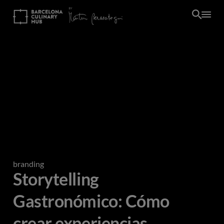
Pasar
al
contenido
principal
branding
Storytelling
Gastronómico: Cómo
crear experiencias