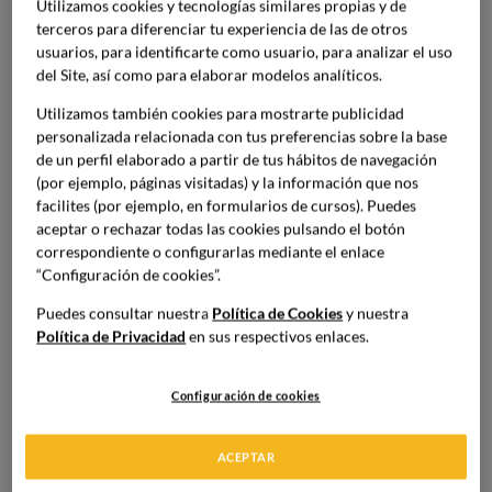
Utilizamos cookies y tecnologías similares propias y de
una manera de integrarlos y transmitirlos al cliente a
terceros para diferenciar tu experiencia de las de otros
través de los diferentes puntos de contacto.
usuarios, para identificarte como usuario, para analizar el uso
del Site, así como para elaborar modelos analíticos.
Dentro de esta narrativa, se encuentra la cocina, el
Utilizamos también cookies para mostrarte publicidad
espacio, el servicio que se ofrece, el propio menú y el estilo
personalizada relacionada con tus preferencias sobre la base
de comunicación de la empresa. Aunque se trate de
de un perfil elaborado a partir de tus hábitos de navegación
(por ejemplo, páginas visitadas) y la información que nos
elementos funcionales, pueden llevar un mensaje. Por
facilites (por ejemplo, en formularios de cursos). Puedes
ejemplo, un ingrediente que es local, una técnica heredada
aceptar o rechazar todas las cookies pulsando el botón
de las generaciones anteriores o una característica de la
correspondiente o configurarlas mediante el enlace
estética que se convierte en una seña de identidad.
“Configuración de cookies”.
Puedes consultar nuestra
Política de Cookies
y nuestra
Pero el objetivo no es explicar todo, sino
sugerir, aportar
Política de Privacidad
en sus respectivos enlaces.
un contexto y ofrecerle al cliente una experiencia que
pueda interpretar y recordar
. En la práctica, el
Configuración de cookies
storytelling en un restaurante sirve para que aquel pueda
saber qué tipo de espacio está visitando, qué le hace
diferente y por qué debería volver.
ACEPTAR