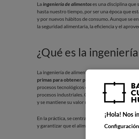
La
ingeniería de alimentos
es una disciplina que 
hasta nuestro tiempo, por ser una época que está
y por nuevos hábitos de consumo. Aunque se enfo
la seguridad alimentaria, la eficiencia y el apro
¿Qué es la ingenierí
La ingeniería de alimentos estudia las diferent
primas para obtener productos que sean seguro
procesos tecnológicos controlados, que utilizan 
procesos industriales. Con ellos, se facilita la o
y se mantiene su valor nutricional.
¡Hola! Nos i
En la práctica, se centra en
diseñar procesos, me
y garantizar que el alimento llega al consumidor
Configuración