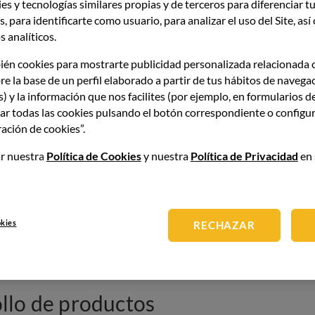
es y tecnologías similares propias y de terceros para diferenciar tu
ría alimentaria y ciencia de
, para identificarte como usuario, para analizar el uso del Site, as
 analíticos.
ién cookies para mostrarte publicidad personalizada relacionada 
re la base de un perfil elaborado a partir de tus hábitos de navega
rgo, hay diferencias importantes a tener en cuenta.
s) y la información que nos facilites (por ejemplo, en formularios d
s referimos a
cómo se debe producir y transformar los
ar todas las cookies pulsando el botón correspondiente o configur
la
ciencia de los alimentos
analiza las
causas de los
ación de cookies”.
urren en ellos. Por tanto, son disciplinas
r nuestra
Política de Cookies
y nuestra
Política de Privacidad
en 
la ingeniería alimentaria
okies
RECHAZAR
tintas fases de la cadena alimentaria.
llo de productos