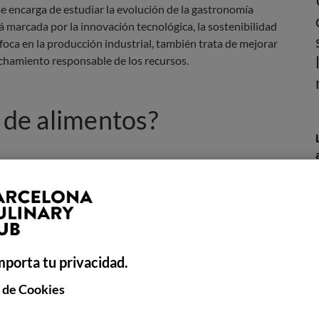
se encarga de estudiar la evolución de la gastronomía
 marcada por la innovación tecnológica, la sostenibilidad
ca en la producción industrial, también trata de mejorar
vechamiento responsable de los recursos.
a de alimentos?
es formas en que se pueden
transformar las materias
s, estables y de calidad
. Esta disciplina se basa en
conocimientos de química, física, microbiología y
ptimización de la producción a gran escala de los alimentos
mporta tu privacidad.
jorar los métodos de conservación, optimizar recursos
 en condiciones óptimas.
 de Cookies