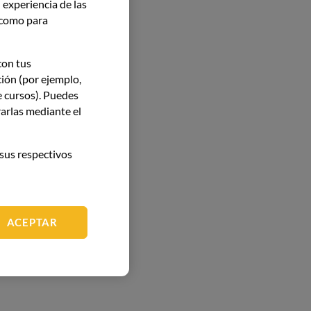
 experiencia de las
í como para
con tus
ción (por ejemplo,
e cursos). Puedes
arlas mediante el
sus respectivos
ACEPTAR