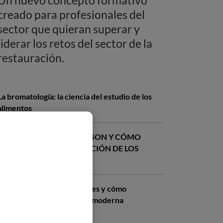
creado para profesionales del
sector que quieran superar y
liderar los retos del sector de la
restauración.
La bromatología: la ciencia del estudio de los
alimentos
ENVASES ACTIVOS: QUÉ SON Y CÓMO
MEJORAN LA CONSERVACIÓN DE LOS
ALIMENTOS
Criogenia alimentaria: qué es y cómo
transforma la gastronomía moderna