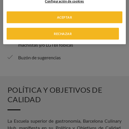
Configuración de cookies
Normativa de uso en cocina
ACEPTAR
Normativa de permanencia
RECHAZAR
Protocolo de actuación frente a conductas
machistas y/o LGTBI fóbicas
Buzón de sugerencias
POLÍTICA Y OBJETIVOS DE
CALIDAD
La Escuela superior de gastronomía, Barcelona Culinary
Hub, manifiesta en su Política y Objetivos de Calidad,