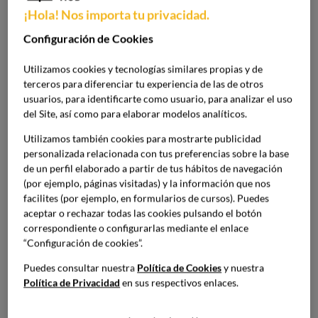
El sistema de garantía interna de la calidad de BCH se
¡Hola! Nos importa tu privacidad.
estructura a partir de los siguientes ámbitos y
Configuración de Cookies
documentación:
Utilizamos cookies y tecnologías similares propias y de
Política y Objetivos de Calidad
terceros para diferenciar tu experiencia de las de otros
usuarios, para identificarte como usuario, para analizar el uso
Plan Director de BCH
del Site, así como para elaborar modelos analíticos.
Utilizamos también cookies para mostrarte publicidad
Comisión de calidad
personalizada relacionada con tus preferencias sobre la base
de un perfil elaborado a partir de tus hábitos de navegación
Manual de calidad
(por ejemplo, páginas visitadas) y la información que nos
facilites (por ejemplo, en formularios de cursos). Puedes
Gestión de procesos del SAIQU
aceptar o rechazar todas las cookies pulsando el botón
correspondiente o configurarlas mediante el enlace
Normativa reguladora de la evaluación y de la
“Configuración de cookies”.
calificación de los aprendizajes
Puedes consultar nuestra
Política de Cookies
y nuestra
Política de Privacidad
en sus respectivos enlaces.
Normativa de trabajo de fin de grado
Normativa de prácticas externas