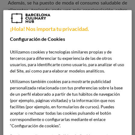
Además, se ha puesto de moda el consumo saludable de
alimentos, teniendo cada vez más concienciación sobre
cuáles son los alimentos más saludables
, esto implica que
muchas más personas
se interesen por estas técnicas
¡Hola! Nos importa tu privacidad.
para aplicarlas en su día a día.
Configuración de Cookies
¿Por qué las técnicas culinarias
Utilizamos cookies y tecnologías similares propias y de
cada vez son más saludables?
terceros para diferenciar tu experiencia de las de otros
usuarios, para identificarte como usuario, para analizar el uso
del Site, así como para elaborar modelos analíticos.
Existe una creciente tendencia en el uso de técnicas
Utilizamos también cookies para mostrarte publicidad
culinarias más saludables debido a una evolución de los
personalizada relacionada con tus preferencias sobre la base
hábitos alimenticios y una mayor conciencia en la salud.
de un perfil elaborado a partir de tus hábitos de navegación
Hay varias razones que justifican el aumento del uso de
(por ejemplo, páginas visitadas) y la información que nos
otros métodos de cocción más saludables:
facilites (por ejemplo, en formularios de cursos). Puedes
aceptar o rechazar todas las cookies pulsando el botón
Búsqueda de bienestar:
correspondiente o configurarlas mediante el enlace
“Configuración de cookies”.
La información fácilmente accesible ha elevado la