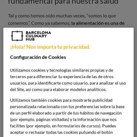
fundamental para nuestra salud
Tal y como hemos oído muchas veces, “somos lo que
comemos”. Como ya sabemos,
la alimentación es una de
las principales claves para mantenernos sanos
.
Cuidando lo que comemos podemos
prevenir y paliar
multitud de enfermedades crónicas
. Además de también
¡Hola! Nos importa tu privacidad.
proporcionar los alimentos necesarios para el
correcto
Configuración de Cookies
funcionamiento de nuestro sistema inmunológico
,
incrementando la resistencia en procesos infecciosos
Utilizamos cookies y tecnologías similares propias y de
agudos.
terceros para diferenciar tu experiencia de las de otros
usuarios, para identificarte como usuario, para analizar el uso
del Site, así como para elaborar modelos analíticos.
Imagen
Utilizamos también cookies para mostrarte publicidad
personalizada relacionada con tus preferencias sobre la base
de un perfil elaborado a partir de tus hábitos de navegación
(por ejemplo, páginas visitadas) y la información que nos
facilites (por ejemplo, en formularios de cursos). Puedes
aceptar o rechazar todas las cookies pulsando el botón