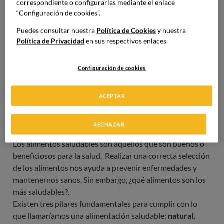
correspondiente o configurarlas mediante el enlace
“Configuración de cookies”.
Puedes consultar nuestra
Política de Cookies
y nuestra
Política de Privacidad
en sus respectivos enlaces.
Configuración de cookies
ACEPTAR
¿Cuáles son los alimentos más
saludables?
RECHAZAR
Los alimentos saludables son aquellos que son buenos o
beneficiosos para la salud. Realizar una correcta selección
de los alimentos nos ayuda a prevenir enfermedades y
mantenernos sanos. Sin embargo, ¿qué alimentos son los
más saludables?.
Existen tres pilares fundamentales para cumplir con lo
que llamaríamos una alimentación saludable:
natural,