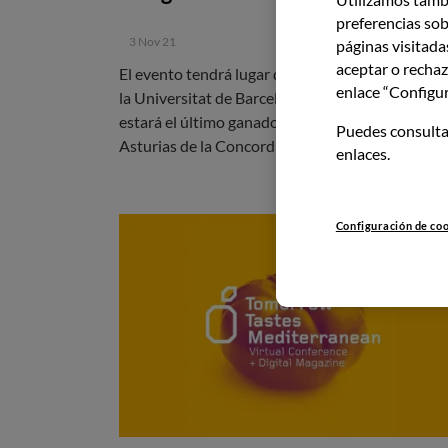
preferencias sob
3 Nov 21
páginas visitada
aceptar o rechaz
El evento tendrá lugar del 8 al 10 de noviembre 
enlace “Configur
la Universitat de Barcelona. Entre los ponentes
estará el último ganador del Premio Princesa de
Puedes consulta
Asturias de la Concordia, José Andrés.
enlaces.
Configuración de co