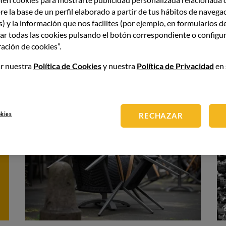
BCH XPERIENCE
22 Mar 21
re la base de un perfil elaborado a partir de tus hábitos de navega
SE
Barcelona Culinary Hub
participa en el evento
s) y la información que nos facilites (por ejemplo, en formularios d
como socio global principal
. Además, participará
ar todas las cookies pulsando el botón correspondiente o configur
en
Ba
ación de cookies”.
en el Plan de Apoyo a la Hostelería que lidera el
“I
HIP.
Cu
r nuestra
Política de Cookies
y nuestra
Política de Privacidad
en 
mo
okies
RECHAZAR