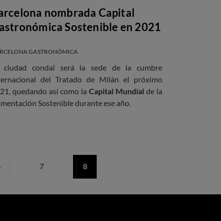
arcelona nombrada Capital
astronómica Sostenible en 2021
RCELONA GASTRONÓMICA
 ciudad condal será la sede de la cumbre
ternacional del Tratado de Milán el próximo
21, quedando así como la
Capital Mundial
de la
imentación Sostenible durante ese año.
6
7
8
Página
Página
Página
actual