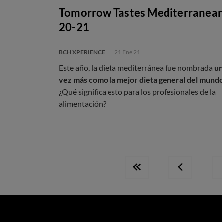
Tomorrow Tastes Mediterranea
20-21
BCH XPERIENCE
21 Ene 21
Este año, la dieta mediterránea fue nombrada
u
vez más como la mejor dieta general del mund
¿Qué significa esto para los profesionales de la
alimentación?
Primera
Página
página
anterior