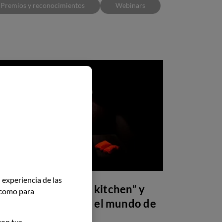
Premios y reconocimientos
Webinars
 experiencia de las
l boom de las “dark kitchen” y
í como para
ómo han cambiado el mundo de
a gastronomía
con tus