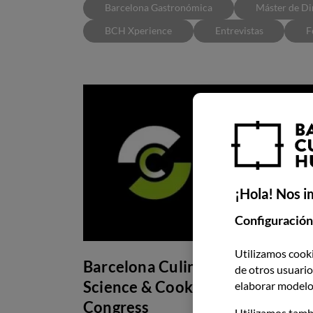
Barcelona Gastronómica
Máster de Di
BCH Xperience
Entrevistas
F
¡Hola! Nos i
Configuración
Utilizamos cooki
Barcelona Culinary Hub and
de otros usuarios
Science & Cooking World
elaborar modelos
Congress
Utilizamos tamb