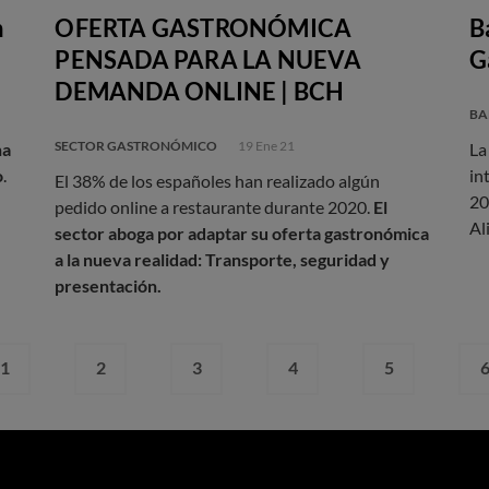
n
OFERTA GASTRONÓMICA
B
PENSADA PARA LA NUEVA
G
DEMANDA ONLINE | BCH
BA
SECTOR GASTRONÓMICO
19 Ene 21
na
La
o
.
in
El 38% de los españoles han realizado algún
20
pedido online a restaurante durante 2020.
El
Al
sector aboga por adaptar su oferta gastronómica
a la nueva realidad: Transporte, seguridad y
presentación.
1
2
3
4
5
Página
Página
Página
Página
Página