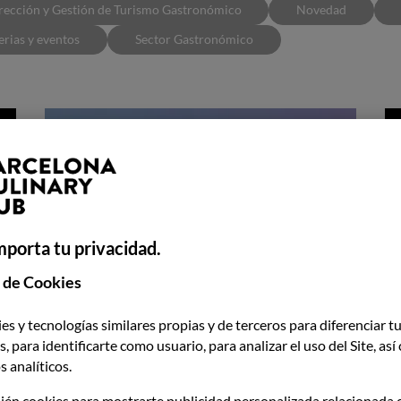
rección y Gestión de Turismo Gastronómico
Novedad
erias y eventos
Sector Gastronómico
mporta tu privacidad.
 de Cookies
es y tecnologías similares propias y de terceros para diferenciar tu
BCH se úne al sector en la
E
, para identificarte como usuario, para analizar el uso del Site, as
celebración de la feria HIP
c
 analíticos.
l
ién cookies para mostrarte publicidad personalizada relacionada 