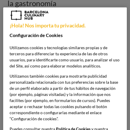
la gastronomía
¡Hola! Nos importa tu privacidad.
La pandemia y sus restricciones han hecho que las
Configuración de Cookies
cocinas se adapten a entrega a domicilio.
Utilizamos cookies y tecnologías similares propias y de
terceros para diferenciar tu experiencia de las de otros
Barcelona Culinary Hub ofrece el máster “Innovación,
usuarios, para identificarte como usuario, para analizar el uso
Emprendimiento y Gestión Culinaria” para los
del Site, así como para elaborar modelos analíticos.
interesados en este cambio de modelo de negocio.
Utilizamos también cookies para mostrarte publicidad
personalizada relacionada con tus preferencias sobre la base
Barcelona, 19 de marzo de 2021
de un perfil elaborado a partir de tus hábitos de navegación
Las grandes ciudades y su ritmo tan acelerado han
(por ejemplo, páginas visitadas) y la información que nos
facilites (por ejemplo, en formularios de cursos). Puedes
cambiado todos nuestros hábitos gastronómicos y de
aceptar o rechazar todas las cookies pulsando el botón
ocio. Pero no solo eso, la pandemia y los cierres de bares y
correspondiente o configurarlas mediante el enlace
restaurantes al público han hecho que los negocios se
“Configuración de cookies”.
adapten y cambien para poder seguir estando activos. Por
eso, la comida a domicilio es un recurso imprescindible y el
Puedes consultar nuestra
Política de Cookies
y nuestra