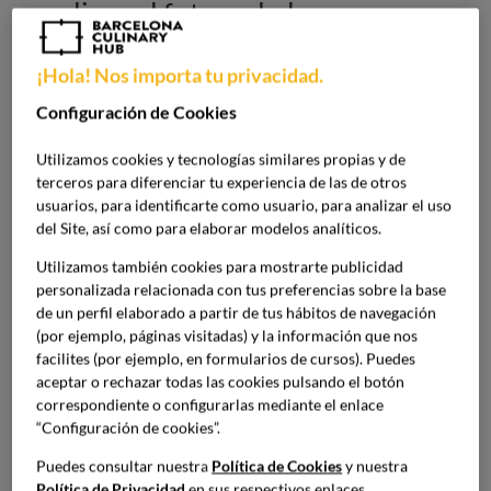
analizar el futuro de la
restauración post COVID-19
¡Hola! Nos importa tu privacidad.
Madrid acoge la Hospitality Innovation Planet, el mayor
Configuración de Cookies
congreso mundial de tendencias y nuevos conceptos
HORECA, entre el 22 y el 24 de marzo.
Utilizamos cookies y tecnologías similares propias y de
terceros para diferenciar tu experiencia de las de otros
usuarios, para identificarte como usuario, para analizar el uso
Madrid acoge la Hospitality Innovation Planet, el mayor
del Site, así como para elaborar modelos analíticos.
congreso mundial de tendencias y nuevos conceptos
HORECA, entre el 22 y el 24 de marzo.
Utilizamos también cookies para mostrarte publicidad
personalizada relacionada con tus preferencias sobre la base
de un perfil elaborado a partir de tus hábitos de navegación
Imagen
(por ejemplo, páginas visitadas) y la información que nos
facilites (por ejemplo, en formularios de cursos). Puedes
aceptar o rechazar todas las cookies pulsando el botón
correspondiente o configurarlas mediante el enlace
“Configuración de cookies”.
Puedes consultar nuestra
Política de Cookies
y nuestra
Política de Privacidad
en sus respectivos enlaces.