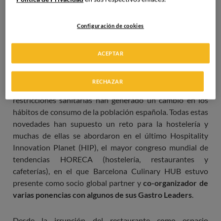
Configuración de cookies
ACEPTAR
RECHAZAR
La llegada de la pandemia de COVID-19 y las
restricciones sanitarias han generado un cambio en los
hábitos de consumo de la población española. Todas estas
novedades han supuesto un reto para la hostelería y
muchas de ellas se abordaron en el último Hospitality
Innovation Planet (HIP), el mayor congreso mundial de
tendencias HORECA (hostelería, restaurantes y
cafeterías), en el que Barcelona Culinary HUB estuvo
presente como socio global partner y
co-organizador de
varias ponencias con algunos de sus Gastro Leaders
.
Desde la irrupción del restaurante como espacio