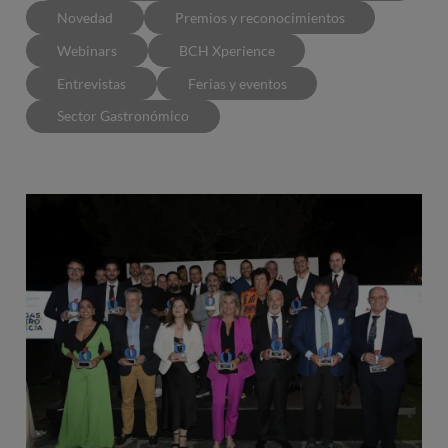
Novedad
Premios y reconocimientos
Webinars
BCH Xperience
Entrevistas
Ferias y eventos
Sector Gastronómico