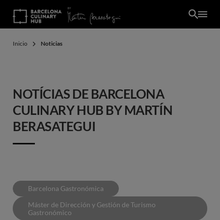
Pasar
al
contenido
principal
Inicio
Noticias
NOTÍCIAS DE BARCELONA
CULINARY HUB BY MARTÍN
BERASATEGUI
Barcelona Gastronómica
Máster de Dirección y Gestión de Turismo
Gastronómico