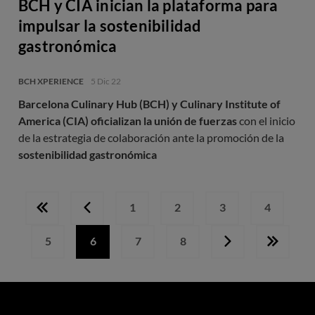
BCH y CIA inician la plataforma para
impulsar la sostenibilidad
gastronómica
BCH XPERIENCE
5 Dic 22
Barcelona Culinary Hub (BCH) y Culinary Institute of
America (CIA) oficializan la unión de fuerzas
con el inicio
de la estrategia de colaboración ante la promoción de la
sostenibilidad gastronómica
1
2
3
4
Primera
Página
Página
Página
Página
Página
página
anterior
5
6
7
8
Página
Página
Página
Página
Siguiente
Última
actual
página
página