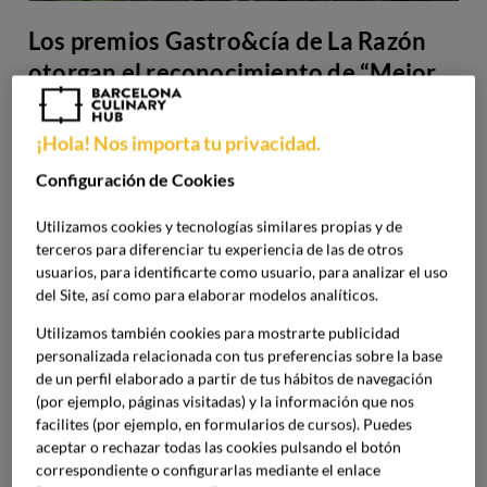
Los premios Gastro&cía de La Razón
otorgan el reconocimiento de “Mejor
Formación gastronómica” a Barcelona
Culinary Hub
¡Hola! Nos importa tu privacidad.
Configuración de Cookies
29 Sep 23
La directora académica de Barcelona Culinary Hub, María
Utilizamos cookies y tecnologías similares propias y de
terceros para diferenciar tu experiencia de las de otros
Martínez, recibió ayer en Sanlúcar de Barrameda este
usuarios, para identificarte como usuario, para analizar el uso
galardón junto a otras figuras del panorama
del Site, así como para elaborar modelos analíticos.
gastronómico.
Utilizamos también cookies para mostrarte publicidad
personalizada relacionada con tus preferencias sobre la base
de un perfil elaborado a partir de tus hábitos de navegación
(por ejemplo, páginas visitadas) y la información que nos
facilites (por ejemplo, en formularios de cursos). Puedes
aceptar o rechazar todas las cookies pulsando el botón
correspondiente o configurarlas mediante el enlace