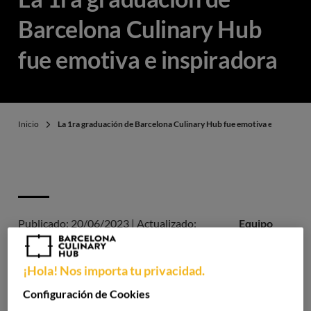
Barcelona Culinary Hub
fue emotiva e inspiradora
Inicio
La 1ra graduación de Barcelona Culinary Hub fue emotiva e inspirado
Publicado:
20/06/2023
|
Actualizado:
Equipo
27/06/2024
BCH
¡Hola! Nos importa tu privacidad.
La
Escuela Superior de Gastronomía ha llevado a cabo la
Configuración de Cookies
celebración de su primera Graduación
reuniendo a