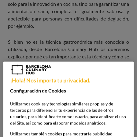
solo para la innovación en cocina, sino para garantizar una
alimentación sana, completa e igualmente sabrosa y
apetecible para personas con dificultades de deglución,
por ejemplo.
Si bien no es la técnica gastronómica más conocida o
utilizada, desde Barcelona Culinary Hub os queremos
explicar por qué es tan importante esta técnica y cómo se
puede ejecutar. Aprende con nosotros todo acerca de los
alimentos texturizados.
¡Hola! Nos importa tu privacidad.
Configuración de Cookies
Utilizamos cookies y tecnologías similares propias y de
terceros para diferenciar tu experiencia de las de otros
usuarios, para identificarte como usuario, para analizar el uso
del Site, así como para elaborar modelos analíticos.
Qué son los alimentos
Utilizamos también cookies para mostrarte publicidad