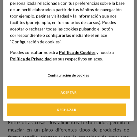
texturizados
personalizada relacionada con tus preferencias sobre la base
de un perfil elaborado a partir de tus hábitos de navegación
(por ejemplo, páginas visitadas) y la información que nos
La texturización consiste en dotar a los alimentos
facilites (por ejemplo, en formularios de cursos). Puedes
cocinados de una consistencia específica, por lo general
aceptar o rechazar todas las cookies pulsando el botón
suave y blanda,
pero sin llegar a ser un puré o una crema.
correspondiente o configurarlas mediante el enlace
De este modo, en un mismo plato se pueden apreciar
“Configuración de cookies”.
sabores, aromas y formas que recuerdan a las de los
Puedes consultar nuestra
Política de Cookies
y nuestra
alimentos sin texturizar, pero con la ventaja de una
Política de Privacidad
en sus respectivos enlaces.
consistencia fácil de masticar y tragar.
Configuración de cookies
Otra ventaja, además, de la texturización de alimentos, es
que
no se pierden las propiedades de los productos ni su
sabor,
por lo que esta técnica no tiene un impacto
ACEPTAR
negativo en los elementos del plato que más nos llaman la
atención a la hora de comer.
RECHAZAR
Entre otras cosas, los alimentos texturizados permiten
mezclar en un plato diferentes tipos de productos de
forma sencilla, sabrosa y con la capacidad de crear una