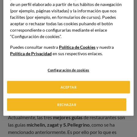
de un perfil elaborado a partir de tus hábitos de navegación
(por ejemplo, páginas visitadas) y la información que nos
facilites (por ejemplo, en formularios de cursos). Puedes
aceptar o rechazar todas las cookies pulsando el botón
correspondiente o configurarlas mediante el enlace
“Configuración de cookies”.
Puedes consultar nuestra
Política de Cookies
y nuestra
Política de Privacidad
en sus respectivos enlaces.
Configuración de cookies
ACEPTAR
Las 5 mejores guías de
restaurantes
RECHAZAR
Actualmente, las tres
mejores guías
de restaurantes son
las guías
michelin, zagat y S.Pellegrino
, como se ha
mencionado anteriormente. Es por ello por lo que es