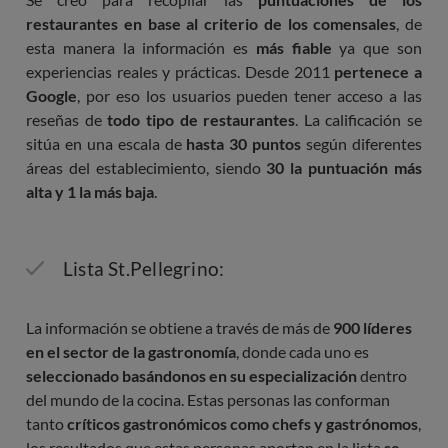
restaurantes en base al criterio de los comensales
, de
esta manera la información es
más fiable
ya que son
experiencias reales y prácticas. Desde 2011
pertenece a
Google
, por eso los usuarios pueden tener acceso a las
reseñas de
todo tipo de restaurantes
. La calificación se
sitúa en una escala de
hasta 30 puntos
según diferentes
áreas del establecimiento, siendo
30 la puntuación más
alta y 1 la más baja
.
Lista St.Pellegrino:
La información se obtiene a través de más de
900 líderes
en el sector de la gastronomía
, donde cada uno es
seleccionado basándonos en su especialización
dentro
del mundo de la cocina. Estas personas las conforman
tanto
críticos gastronómicos como chefs y gastrónomos
,
los resultados que estas personas aportan en la lista
se