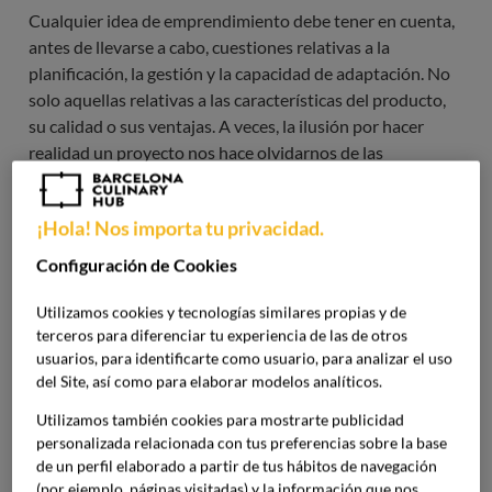
Cualquier idea de emprendimiento debe tener en cuenta,
antes de llevarse a cabo, cuestiones relativas a la
planificación, la gestión y la capacidad de adaptación. No
solo aquellas relativas a las características del producto,
su calidad o sus ventajas. A veces, la ilusión por hacer
realidad un proyecto nos hace olvidarnos de las
decisiones estratégicas. En este artículo, te contamos
cuáles son los
errores al abrir un restaurante
más
¡Hola! Nos importa tu privacidad.
frecuentes y cómo evitarlos.
Configuración de Cookies
Abrir un restaurante, ¿más difícil
Utilizamos cookies y tecnologías similares propias y de
de lo que parece?
terceros para diferenciar tu experiencia de las de otros
usuarios, para identificarte como usuario, para analizar el uso
Tener una buena idea y sentir pasión por la cocina es
del Site, así como para elaborar modelos analíticos.
imprescindible, pero no suficiente para que un proyecto
logre triunfar. La hostelería es un sector con un alto índice
Utilizamos también cookies para mostrarte publicidad
personalizada relacionada con tus preferencias sobre la base
de cierres en los primeros dos años de actividad. Y es que,
de un perfil elaborado a partir de tus hábitos de navegación
aunque parezca que montar un restaurante puede ser
(por ejemplo, páginas visitadas) y la información que nos