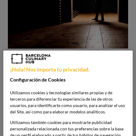
El vino y su color
¡Hola! Nos importa tu privacidad.
Una de las clasificaciones que se pueden realizar del vino
Configuración de Cookies
es por su color.
Este viene determinado por el tipo de
Utilizamos cookies y tecnologías similares propias y de
uva, el proceso de elaboración, el clima y la zona de
terceros para diferenciar tu experiencia de las de otros
producción
. Cada uno de estos factores junto al color
usuarios, para identificarte como usuario, para analizar el uso
aportan la información necesaria a la hora de conocer la
del Site, así como para elaborar modelos analíticos.
calidad del vino que bebemos.
Utilizamos también cookies para mostrarte publicidad
personalizada relacionada con tus preferencias sobre la base
Vinos tintos
. Su color es el más intenso de todos.
de un perfil elaborado a partir de tus hábitos de navegación