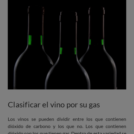
Imagen
Clasificar el vino por su gas
Los vinos se pueden dividir entre los que contienen
dióxido de carbono y los que no. Los que contienen
dióxido son los que tienen gas. Dentro de esta variedad se