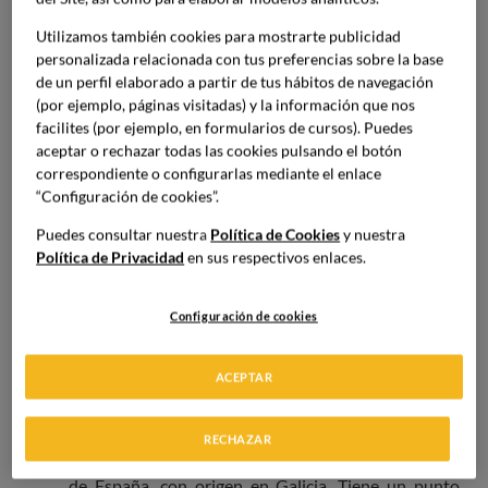
caracteriza por tener poco contenido de alcohol,
pero que tiene una gran complejidad en sus sabores.
Utilizamos también cookies para mostrarte publicidad
personalizada relacionada con tus preferencias sobre la base
Sauvignon blanc:
Este vino viene de Francia y se
de un perfil elaborado a partir de tus hábitos de navegación
(por ejemplo, páginas visitadas) y la información que nos
caracteriza por un fuerte aroma y un toque
facilites (por ejemplo, en formularios de cursos). Puedes
refrescante. Es un
vino blanco dulce
pero con
aceptar o rechazar todas las cookies pulsando el botón
toques ácidos.
correspondiente o configurarlas mediante el enlace
“Configuración de cookies”.
Chenin blanc:
Es un vino también de origen Francés
y uno de los más antiguos. Su uva permite producir
Puedes consultar nuestra
Política de Cookies
y nuestra
Política de Privacidad
en sus respectivos enlaces.
un vino que puede ser seco o dulce dependiendo de
la época en que se coseche.
Configuración de cookies
Moscatel:
Este vino se caracteriza por su sabor
dulce y aromático y un aroma intenso. Hay presencia
ACEPTAR
de una gran variedad de uvas moscatel lo cual hace
que haya mucha variedad de este tipo.
RECHAZAR
Albariño:
Este es uno de los vinos más importantes
de España, con origen en Galicia. Tiene un punto