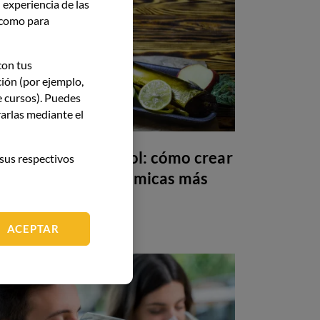
 experiencia de las
í como para
con tus
ción (por ejemplo,
e cursos). Puedes
arlas mediante el
Maridaje sin alcohol: cómo crear
sus respectivos
armonías gastronómicas más
allá del vino
ACEPTAR
GASTRONOMÍA
26 May 26