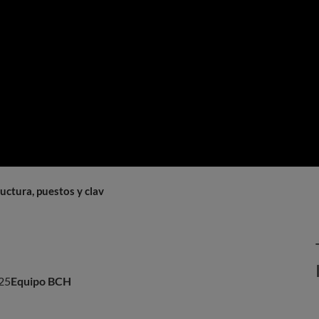
tura, puestos y claves para la eficiencia
25
Equipo BCH