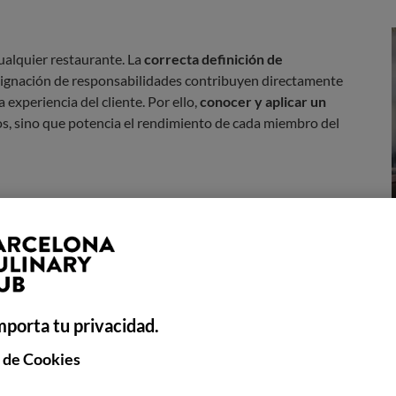
ualquier restaurante. La
correcta definición de
 asignación de responsabilidades contribuyen directamente
la experiencia del cliente. Por ello,
conocer y aplicar un
s, sino que potencia el rendimiento de cada miembro del
ma de un restaurante?
 visual
que representa la estructura organizativa del
e cada área con su correspondiente responsable y visualizar
mporta tu privacidad.
 de Cookies
ca e indispensable
para la organización de un