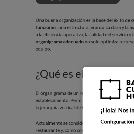
Una buena organización es la base del éxito de c
funciones
, una estructura jerárquica clara y la
a la eficiencia operativa, la calidad del servicio y 
organigrama adecuado
no solo optimiza recurso
equipo.
¿Qué es el organigra
El organigrama de un restaurante es
un esquema
establecimiento. Permite clasificar las tareas d
la jerarquía vertical de la empresa.
¡Hola! Nos i
Configuración
Actualmente se considera
una herramienta bási
restaurante y, como consecuencia, para su éxito.