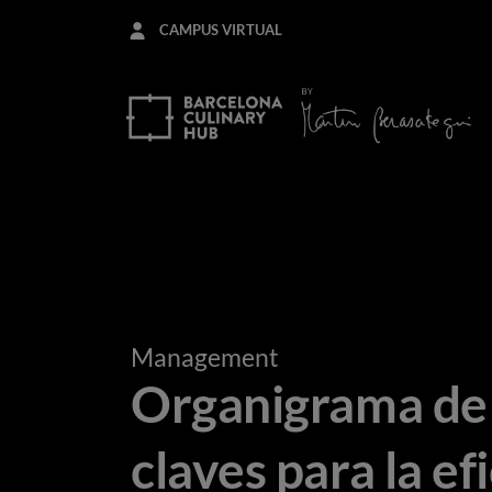
Pasar
CAMPUS VIRTUAL
al
contenido
principal
Management
Organigrama de 
claves para la ef