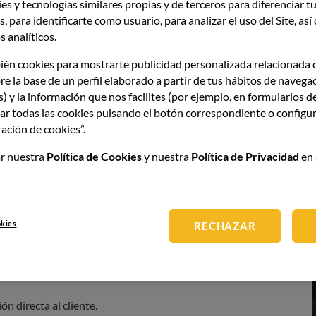
es y tecnologías similares propias y de terceros para diferenciar tu
, para identificarte como usuario, para analizar el uso del Site, as
ación interna, establece
líneas de mando claras
y reduce
 analíticos.
finidas. Además, favorece la productividad al permitir una
.
ién cookies para mostrarte publicidad personalizada relacionada 
re la base de un perfil elaborado a partir de tus hábitos de navega
s) y la información que nos facilites (por ejemplo, en formularios d
 en el organigrama de
ar todas las cookies pulsando el botón correspondiente o configur
ación de cookies”.
r nuestra
Política de Cookies
y nuestra
Política de Privacidad
en 
de
numerosos profesionales de cada sector
. Aunque sus
nde del trabajo conjunto. Según el tamaño de la empresa,
okies
RECHAZAR
nciones.
oración de la oferta gastronómica.
ón directa al cliente.