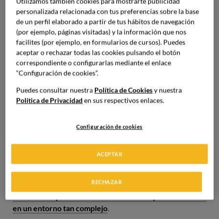
Utilizamos también cookies para mostrarte publicidad
La
volatilidad
hace alusión a los cambios que se producen,
personalizada relacionada con tus preferencias sobre la base
que son muchos, al igual que a la rapidez con la que se dan.
de un perfil elaborado a partir de tus hábitos de navegación
La
incertidumbre
es provocada por la falta de adelanto a
(por ejemplo, páginas visitadas) y la información que nos
las crisis, no se predicen a tiempo las situaciones
facilites (por ejemplo, en formularios de cursos). Puedes
aceptar o rechazar todas las cookies pulsando el botón
negativas para la marca. La
complejidad
trata de lo difícil
correspondiente o configurarlas mediante el enlace
que es entender y manejar el contexto, impidiendo poder
“Configuración de cookies”.
diferenciar entre las causas y el efecto del cambio o la
crisis. Por último, la
ambigüedad
hace referencia a lo
Puedes consultar nuestra
Política de Cookies
y nuestra
Política de Privacidad
en sus respectivos enlaces.
complicado que es entender las relaciones que componen
el entorno.
Configuración de cookies
Aunque parezca una situación de la cual no se puede
tener el control, se han diseñado estrategias por las cuales
ACEPTAR
las empresas han conseguido adaptarse al entorno y sacar
partido de las situaciones que suceden en él. Hay sectores
RECHAZAR
como el de la hostelería que han conseguido describir las
habilidades que debe tener un directivo para sobrevivir
en un entorno tan complejo
.