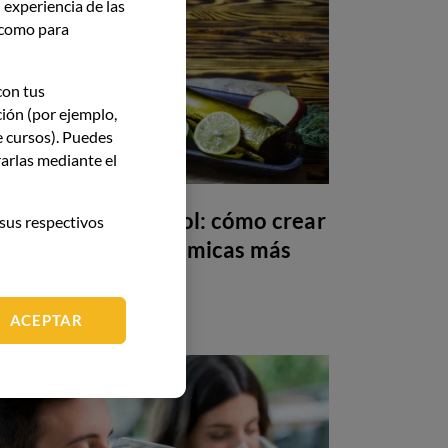
 experiencia de las
í como para
con tus
ción (por ejemplo,
e cursos). Puedes
arlas mediante el
Maridaje sin alcohol: cómo crear
sus respectivos
armonías gastronómicas más
allá del vino
ACEPTAR
GASTRONOMÍA
26 May 26