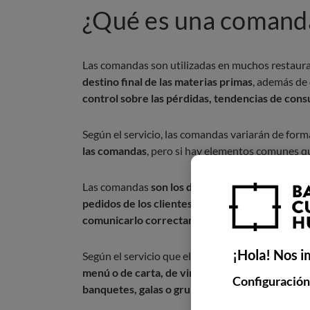
¿Qué es una comanda
Las comandas son utilizadas en muchos restaur
destino final de las materias primas
, además de
control sobre las pérdidas, tendencias de cons
Según el servicio, las comandas variarán de for
las comandas
, pero si hay elementos comunes qu
Las comandas
son los documentos que los cama
pedidos de los clientes
, dejando claro qué plato
comunicarlo correctamente a la cocina del res
¡Hola! Nos i
Según el servicio que el cliente demande,
existe
menú o de carta, de vinos, aguas, licores, de po
Configuración
banquetes, galas o grupos
.