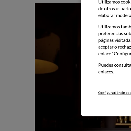
Utilizamos cooki
de otros usuarios
elaborar modelos
Utilizamos tamb
preferencias sob
páginas visitada
aceptar o rechaz
enlace “Configur
Puedes consulta
enlaces.
Configuración de co