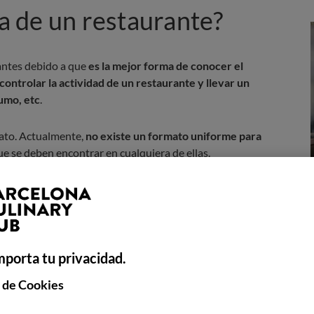
 de un restaurante?
antes debido a que
es la mejor forma de conocer el
controlar la actividad de un restaurante y llevar un
umo, etc
.
mato. Actualmente,
no existe un formato uniforme para
e se deben encontrar en cualquiera de ellas.
reros redactan para tomar nota de los diferentes
s se van a pedir para cada comensal, y de esta forma
taurante
.
mporta tu privacidad.
n diferentes tipos de comanda
como las comandas
de
stres, definitivas, de room-service o colectivas
si son
de
 de Cookies