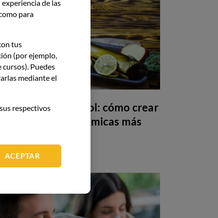
 experiencia de las
í como para
con tus
ción (por ejemplo,
e cursos). Puedes
arlas mediante el
Maridaje sin alcohol: cómo crear
sus respectivos
armonías gastronómicas más
allá del vino
ACEPTAR
GASTRONOMÍA
26 May 26