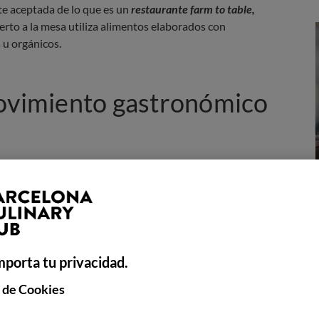
te aceptada de lo que es un
restaurante farm to table,
uerto a la mesa utiliza alimentos elaborados con
 u orgánicos.
movimiento gastronómico
le sin mencionar la caída del imperio de los alimentos
on su máxima popularidad en Estados Unidos con la
 década de 1950. Los alimentos procesados ​​continuaron
n ese momento, el movimiento hippie, compuesto por
nica, se extendió por los Estados Unidos.
mporta tu privacidad.
comenzaron a aparecer en las estructuras formales de
 de Cookies
ra local sostenible, abrió el legendario Chez Panisse en