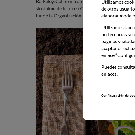
Berkeley, California en 1971. Unos años más tar
Utilizamos cooki
sin ánimo de lucro en Oregón. Más tarde, el mov
de otros usuarios
fundó la Organización Slow Food en Italia.
elaborar modelos
Utilizamos tamb
preferencias sob
páginas visitada
aceptar o rechaz
enlace “Configur
Puedes consulta
enlaces.
Configuración de co