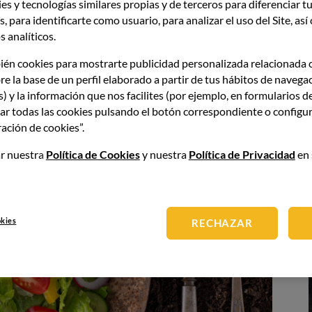
de, en 1979, nació Organically Grown una organización
es y tecnologías similares propias y de terceros para diferenciar tu
imiento llegó a Europa en 1986, cuando Carlo Perini
, para identificarte como usuario, para analizar el uso del Site, as
 analíticos.
ién cookies para mostrarte publicidad personalizada relacionada 
Imagen
re la base de un perfil elaborado a partir de tus hábitos de navega
s) y la información que nos facilites (por ejemplo, en formularios d
ar todas las cookies pulsando el botón correspondiente o configur
ación de cookies”.
r nuestra
Política de Cookies
y nuestra
Política de Privacidad
en 
okies
RECHAZAR