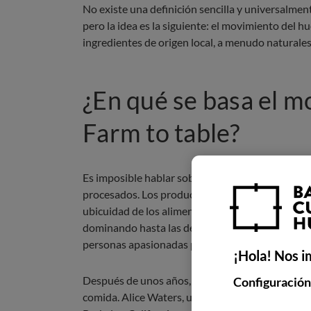
No existe una definición sencilla y universalmen
pero la idea es la siguiente: el movimiento del h
ingredientes de origen local, a menudo naturales
¿En qué se basa el 
Farm to table?
Es imposible hablar sobre el auge del farm to tab
procesados. Los productos envasados ​​alcanzar
ubicuidad de los alimentos enlatados durante la
dominando hasta las décadas de 1960 y 1970. E
personas apasionadas por la comida local y orgá
¡Hola! Nos i
Después de unos años, las preferencias hippies 
Configuración
comida. Alice Waters, una pionera de la agricultu