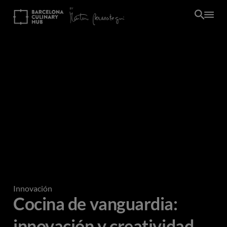
Pasar
al
contenido
principal
Innovación
Cocina de vanguardia:
innovación y creatividad