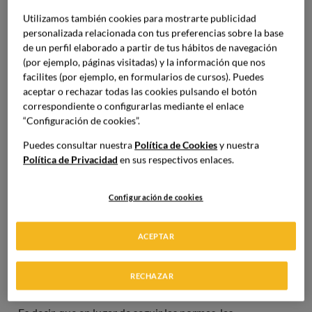
enfoques y conceptos que rompen con lo establecido.
Utilizamos también cookies para mostrarte publicidad
Con varias décadas a sus espaldas,
nació como una
personalizada relacionada con tus preferencias sobre la base
respuesta a la rigidez de la tradición y ha ido
de un perfil elaborado a partir de tus hábitos de navegación
evolucionando de la mano de la ciencia y la tecnología
.
(por ejemplo, páginas visitadas) y la información que nos
Ferran Adrià fue uno de sus impulsores
, pero con el paso
facilites (por ejemplo, en formularios de cursos). Puedes
de los años ha seguido evolucionando hasta los
aceptar o rechazar todas las cookies pulsando el botón
laboratorios gastronómicos actuales. Además,
ya no se la
correspondiente o configurarlas mediante el enlace
considera una excentricidad
, sino el motor de la alta
“Configuración de cookies”.
cocina contemporánea. Hoy, más que sorprender,
busca
Puedes consultar nuestra
Política de Cookies
y nuestra
emocionar, provocar y contar historias
a través de los
Política de Privacidad
en sus respectivos enlaces.
platos.
Diferencias entre cocina tradicional y cocina
Configuración de cookies
de vanguardia
La
cocina tradicional
se basa en recetas heredadas, con
ACEPTAR
unos tiempos e ingredientes exactos y con unas técnicas
determinadas. Aunque siempre haya variantes,
sigue una
misma línea
. Por el contrario, la
cocina de vanguardia
se
RECHAZAR
asienta sobre la
experimentación constante
.