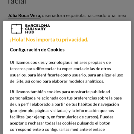
facial
Júlia Roca Vera
, diseñadora española, ha creado una línea
de cosméticos
no waste
, utilizando frutas que se
rechazaron en los supermercados únicamente por
razones estéticas
, teniendo en cuenta la tendencia del ser
¡Hola! Nos importa tu privacidad.
humano por comparar siguiendo el canon estético.
Configuración de Cookies
Decide llamar a esta línea de cosméticos “
Lleig
”, feo en
Utilizamos cookies y tecnologías similares propias y de
catalán, haciendo referencia al origen, los residuos. La
terceros para diferenciar tu experiencia de las de otros
gama está formada por cuatro productos, envasados en
usuarios, para identificarte como usuario, para analizar el uso
cilindros de cerámica y, por tanto, cuentan con la
del Site, así como para elaborar modelos analíticos.
posibilidad de ser rellenados en vez de desecharlos una
Utilizamos también cookies para mostrarte publicidad
vez que se han acabado, además estos recipientes están
personalizada relacionada con tus preferencias sobre la base
diseñados para apilarse unos sobre otros. La línea de
de un perfil elaborado a partir de tus hábitos de navegación
cosméticos está diseñada para ser utilizada como parte de
(por ejemplo, páginas visitadas) y la información que nos
un
ritual de belleza
que se inspira en las tradiciones de
facilites (por ejemplo, en formularios de cursos). Puedes
aceptar o rechazar todas las cookies pulsando el botón
baño
holísticas
que han existido desde la antigüedad.
correspondiente o configurarlas mediante el enlace