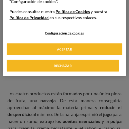
“Configuración de cookies”.
Puedes consultar nuestra
Política de Cookies
y nuestra
Política de Privacidad
en sus respectivos enlaces.
Configuración de cookies
ACEPTAR
RECHAZAR
Los cuatro productos están formados por una única pieza
de fruta, una
naranja
. De esta manera conseguiría
aprovechar al máximo la materia prima y
reducir el
desperdicio
al mínimo. De la naranja exprimió el
jugo
para
hacer un zumo, extrajo los
aceites esenciales
y la
pulpa
para crear la crema hidratante y el jabón y raspó su