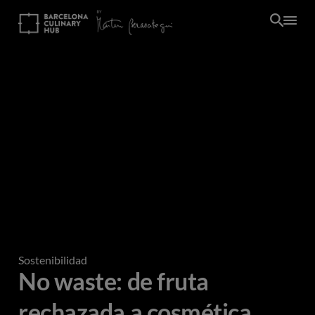
Pasar
al
contenido
principal
Sostenibilidad
No waste: de fruta
rechazada a cosmética