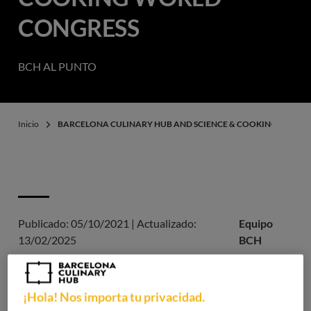
CONGRESS
BCH AL PUNTO
Inicio
BARCELONA CULINARY HUB AND SCIENCE & COOKING WORLD
Publicado:
05/10/2021
|
Actualizado:
Equipo
13/02/2025
BCH
¿Qué es el congreso Science &
¡Hola! Nos importa tu privacidad.