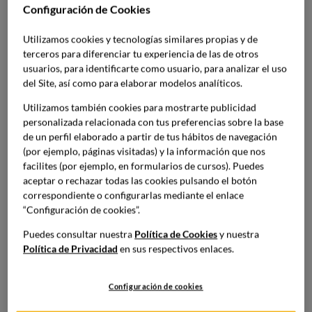
Cooking?
Configuración de Cookies
Durante los días
8, 9 y 10 de noviembre
se realizará en la
Utilizamos cookies y tecnologías similares propias y de
Universidad de Barcelona
el acontecimiento de ciencia y
terceros para diferenciar tu experiencia de las de otros
cocina más importante del mundo.
El Science & Cooking
usuarios, para identificarte como usuario, para analizar el uso
del Site, así como para elaborar modelos analíticos.
World Congress
que este año estará bajo el lema
“Sustainability. Research, Economics and Health”
Utilizamos también cookies para mostrarte publicidad
tratando temas acerca de la sostenibilidad dentro del
personalizada relacionada con tus preferencias sobre la base
marco de la ciencia y la cocina.
de un perfil elaborado a partir de tus hábitos de navegación
(por ejemplo, páginas visitadas) y la información que nos
facilites (por ejemplo, en formularios de cursos). Puedes
Ahora que la gastronomía exige un mayor grado de
aceptar o rechazar todas las cookies pulsando el botón
profesionalización y los clientes exigen una cocina más
correspondiente o configurarlas mediante el enlace
sostenible que se ajuste a los nuevos tiempos,
el Science
“Configuración de cookies”.
& Cooking World Congress Barcelona
es un
Puedes consultar nuestra
Política de Cookies
y nuestra
acontecimiento crucial en materia de innovación y
Política de Privacidad
en sus respectivos enlaces.
desarrollo de prácticas y propuestas que den solución a
estos retos del sector.
Configuración de cookies
Como parte del congreso, además,
se concederán los