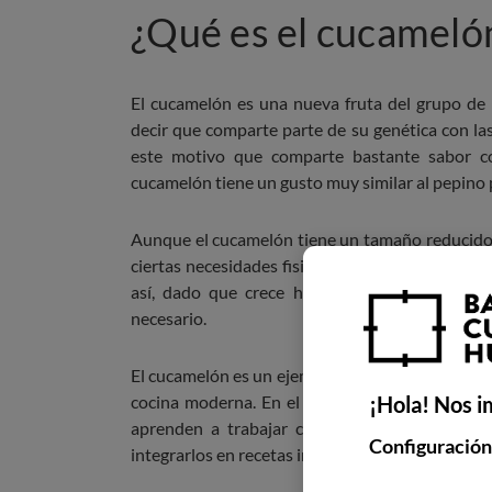
¿Qué es el cucameló
El cucamelón es una nueva fruta del grupo de 
decir que comparte parte de su genética con las
este motivo que comparte bastante sabor co
cucamelón tiene un gusto muy similar al pepino 
Aunque el cucamelón tiene un tamaño reducido n
ciertas necesidades fisiológicas para crecer y d
así, dado que crece hacia arriba, puede ser 
necesario.
El cucamelón es un ejemplo perfecto de cómo in
cocina moderna. En el
Máster en Producto y 
¡Hola! Nos i
aprenden a trabajar con productos locales, 
Configuración
integrarlos en recetas innovadoras y sostenibles