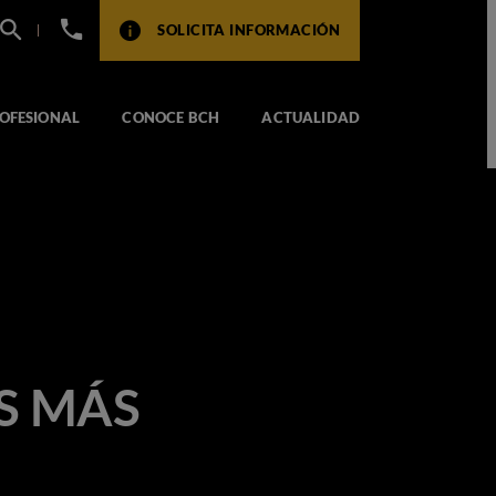
+34
SOLICITA INFORMACIÓN
932
517
104
OFESIONAL
CONOCE BCH
ACTUALIDAD
S MÁS