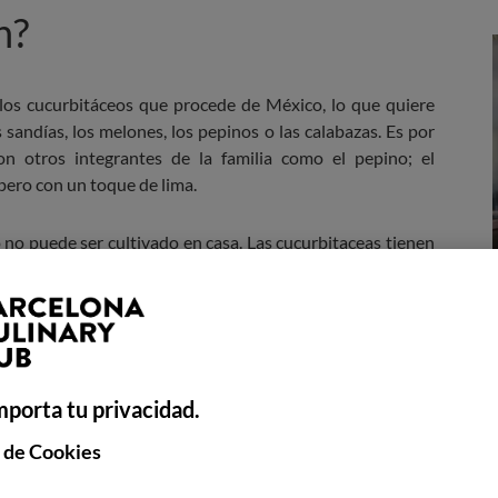
n?
los cucurbitáceos que procede de México, lo que quiere
 sandías, los melones, los pepinos o las calabazas. Es por
n otros integrantes de la familia como el pepino; el
pero con un toque de lima.
o puede ser cultivado en casa. Las cucurbitaceas tienen
esarrollarse con normalidad, como recibir sol directo. Aún
cultivado en zonas pequeñas siempre que reciba el sol
gredientes poco convencionales pueden aportar valor a la
Creatividad Gastronómica Sostenible
, los profesionales
mporta tu privacidad.
exóticos y de temporada, explorando nuevas formas de
 de Cookies
.