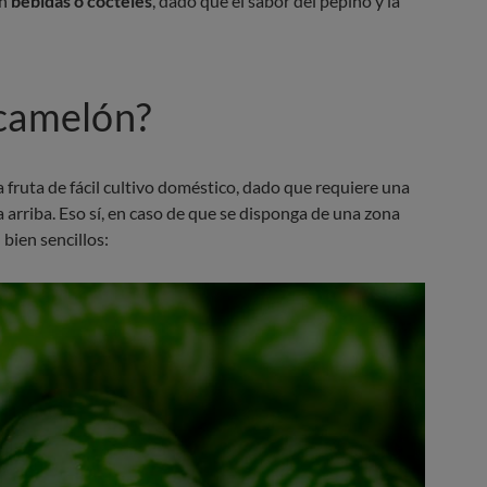
en
bebidas o cócteles
, dado que el sabor del pepino y la
ucamelón?
ruta de fácil cultivo doméstico, dado que requiere una
 arriba. Eso sí, en caso de que se disponga de una zona
bien sencillos: