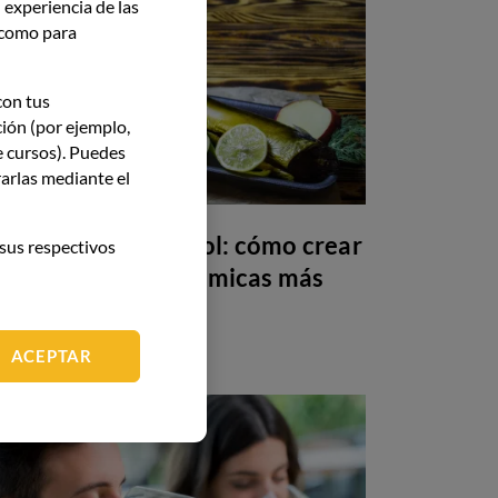
 experiencia de las
í como para
con tus
ción (por ejemplo,
e cursos). Puedes
arlas mediante el
Maridaje sin alcohol: cómo crear
sus respectivos
armonías gastronómicas más
allá del vino
ACEPTAR
GASTRONOMÍA
26 May 26