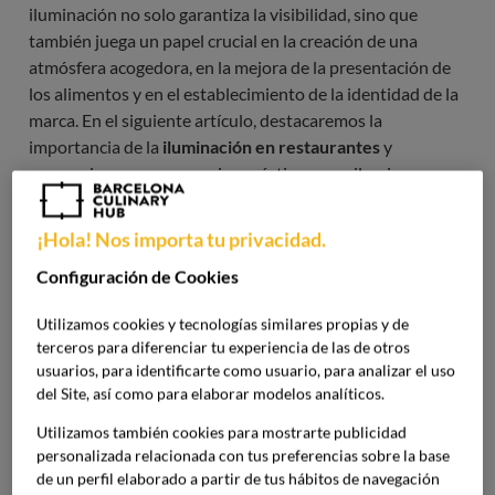
iluminación no solo garantiza la visibilidad, sino que
también juega un papel crucial en la creación de una
atmósfera acogedora, en la mejora de la presentación de
los alimentos y en el establecimiento de la identidad de la
marca. En el siguiente artículo, destacaremos la
importancia de la
iluminación en restaurantes
y
proporcionaremos consejos prácticos para iluminar un
establecimiento de manera efectiva.
¡Hola! Nos importa tu privacidad.
Y es que una correcta estrategia de iluminación puede ser
Configuración de Cookies
un factor decisivo en el éxito de un restaurante. Para ello,
es imprescindible contar con una formación sólida que
Utilizamos cookies y tecnologías similares propias y de
permita desarrollar proyectos empresariales exitosos,
terceros para diferenciar tu experiencia de las de otros
como la que ofrece el
Grado en Dirección y Gestión
usuarios, para identificarte como usuario, para analizar el uso
Gastronómica
de Barcelona Culinary Hub.
del Site, así como para elaborar modelos analíticos.
Utilizamos también cookies para mostrarte publicidad
¿Por qué es importante la
personalizada relacionada con tus preferencias sobre la base
de un perfil elaborado a partir de tus hábitos de navegación
iluminación en un restaurante?