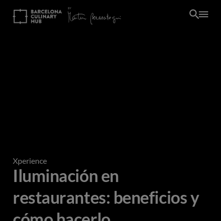
Pasar
al
contenido
principal
Xperience
Iluminación en
restaurantes: beneficios y
cómo hacerlo