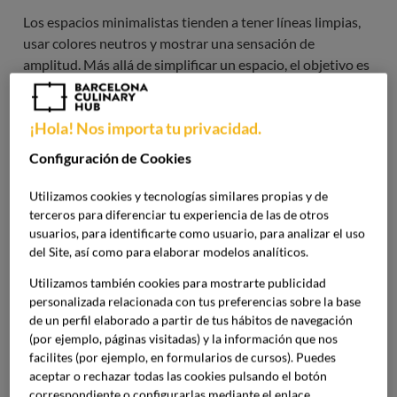
Los espacios minimalistas tienden a tener líneas limpias,
usar colores neutros y mostrar una sensación de
amplitud. Más allá de simplificar un espacio, el objetivo es
crear una apariencia que transmita serenidad y armonía, y
en la que todos los elementos que forman parte de ella se
¡Hola! Nos importa tu privacidad.
integren de manera coherente y equilibrada.
Configuración de Cookies
MÁSTER EN DISEÑO DE ESPACIOS Y
Utilizamos cookies y tecnologías similares propias y de
ENTORNOS GASTRONÓMICOS
terceros para diferenciar tu experiencia de las de otros
usuarios, para identificarte como usuario, para analizar el uso
del Site, así como para elaborar modelos analíticos.
Elementos clave para que tu
Utilizamos también cookies para mostrarte publicidad
restaurante tenga una decoración
personalizada relacionada con tus preferencias sobre la base
de un perfil elaborado a partir de tus hábitos de navegación
minimalista
(por ejemplo, páginas visitadas) y la información que nos
facilites (por ejemplo, en formularios de cursos). Puedes
aceptar o rechazar todas las cookies pulsando el botón
La
decoración de un restaurante
es importante porque
correspondiente o configurarlas mediante el enlace