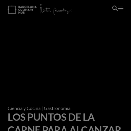
Pasar
al
contenido
principal
Ciencia y Cocina
| Gastronomía
LOS PUNTOS DE LA
CARNE PARA ALCANZAR