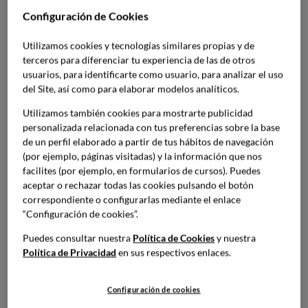
Configuración de Cookies
Puntos de la carne
Utilizamos cookies y tecnologías similares propias y de
Por lo general, cuando hablamos del punto de la carne se
terceros para diferenciar tu experiencia de las de otros
refiere a
cortes de ternera o cerdo de unos 4
usuarios, para identificarte como usuario, para analizar el uso
centímetros
. Es clave que la carne se encuentre a
del Site, así como para elaborar modelos analíticos.
temperatura ambiente antes de cocinarla si no queremos
Utilizamos también cookies para mostrarte publicidad
equivocarnos con el punto de cocción. Además, se debe
personalizada relacionada con tus preferencias sobre la base
tener en cuenta que no existe el punto de carne, sino que
de un perfil elaborado a partir de tus hábitos de navegación
varía según las preferencias del comensal
. Aun así, se
(por ejemplo, páginas visitadas) y la información que nos
puede clasificar en cuatro puntos:
facilites (por ejemplo, en formularios de cursos). Puedes
aceptar o rechazar todas las cookies pulsando el botón
correspondiente o configurarlas mediante el enlace
Carne muy poco hecha
“Configuración de cookies”.
Se cocina durante muy poco tiempo a una temperatura
Puedes consultar nuestra
Política de Cookies
y nuestra
alta. El objetivo es que la superficie quede sellada
Política de Privacidad
en sus respectivos enlaces.
mientras que el interior esté casi crudo, manteniéndose
rojo. La temperatura interior ronda los 45 grados y el
Configuración de cookies
filete se cocina un minuto por cada cara.