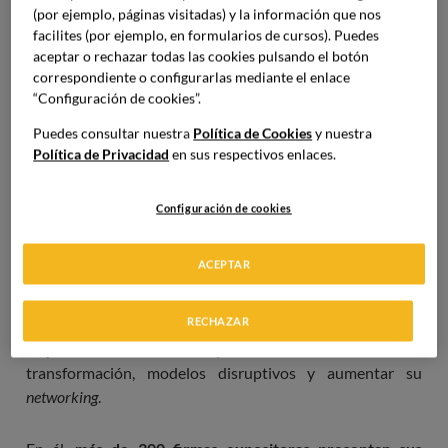
(por ejemplo, páginas visitadas) y la información que nos
facilites (por ejemplo, en formularios de cursos). Puedes
aceptar o rechazar todas las cookies pulsando el botón
correspondiente o configurarlas mediante el enlace
“Configuración de cookies”.
Su principal objetivo es
ser un punto de encuentro y de
innovación para el sector HORECA
: Hoteles,
Puedes consultar nuestra
Política de Cookies
y nuestra
restaurantes y cafeterías. Pretende agrupar a los
Política de Privacidad
en sus respectivos enlaces.
profesionales del sector hotelero y catering con el fin de
promover su innovación, tendencias, última tecnología,
Configuración de cookies
productos y soluciones específicas para cada uno de los
segmentos de esta industria.
ACEPTAR
A las empresas participantes se les asignará un stand
RECHAZAR
individual donde podrán invitar a sus clientes para
mejorar su lealtad, promover la innovación,
transformación, modelos disruptivos y aumentar su
networking
.