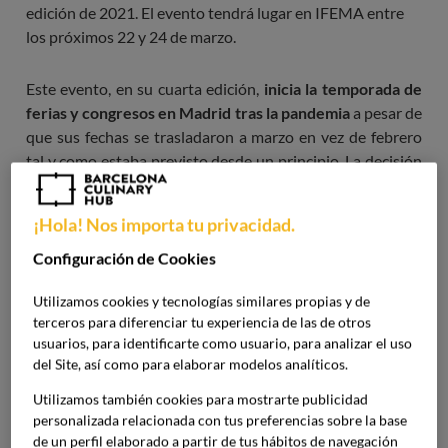
edición de 2021. El evento tendrá lugar en IFEMA entre
los próximos 22 y 24 de marzo.
Este evento, en su cuarta edición,
inicia la temporada de
ferias y congresos en Madrid tras la pandemia
a pesar de
que sus fechas se trasladaron a marzo en vez de febrero
tal y como estaba previsto desde un principio. La decisión
se llevó a cabo tras la evaluación de la actual situación
epidemiológica.
¡Hola! Nos importa tu privacidad.
Configuración de Cookies
Utilizamos cookies y tecnologías similares propias y de
terceros para diferenciar tu experiencia de las de otros
usuarios, para identificarte como usuario, para analizar el uso
del Site, así como para elaborar modelos analíticos.
Utilizamos también cookies para mostrarte publicidad
personalizada relacionada con tus preferencias sobre la base
de un perfil elaborado a partir de tus hábitos de navegación