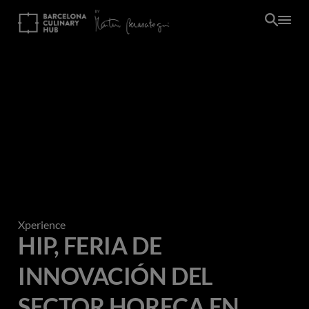
Pasar
al
contenido
principal
Xperience
HIP, FERIA DE
INNOVACIÓN DEL
SECTOR HORECA EN