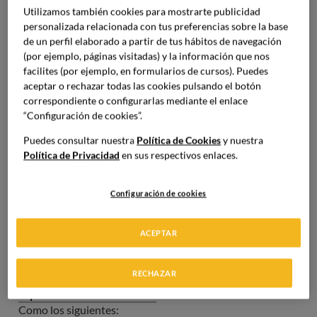
ácidos grasos saludables
. Su origen es variado, puesto
Utilizamos también cookies para mostrarte publicidad
que se trata de ingredientes de diversa índole y con
personalizada relacionada con tus preferencias sobre la base
procedencias geográficas diferentes. En cuanto al término,
de un perfil elaborado a partir de tus hábitos de navegación
se ha popularizado en la última década en el marketing, ya
(por ejemplo, páginas visitadas) y la información que nos
facilites (por ejemplo, en formularios de cursos). Puedes
que siempre nos han acompañado
por sus beneficios
.
aceptar o rechazar todas las cookies pulsando el botón
Diferencia entre superalimentos y alimentos
correspondiente o configurarlas mediante el enlace
funcionales
“Configuración de cookies”.
Aunque a menudo se confunden,
no son lo mismo
.
Puedes consultar nuestra
Política de Cookies
y nuestra
Los
primeros
son
productos naturales
con un
valor
Política de Privacidad
en sus respectivos enlaces.
nutricional
elevado, mientras que
los segundos
son
aquellos qu
e han sido enriquecidos o modificados
para
Configuración de cookies
ofrecer beneficios adicionales a la salud.
Beneficios clave de los
ACEPTAR
superalimentos para la salud
RECHAZAR
Si bien el término es una moda,
incorporar los
superalimentos en un menú
tiene multitud de beneficios.
Como los siguientes: