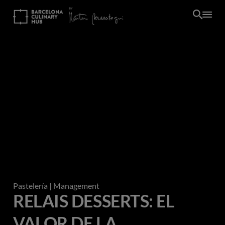
Pasar
al
contenido
principal
Pastelería
| Management
RELAIS DESSERTS: EL
VALOR DE LA