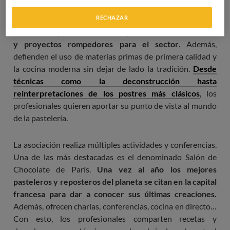
RECHAZAR
Se caracteriza por el uso de la vanguardia y la
creatividad y la constante búsqueda de nuevas recetas
y proyectos rompedores para el sector
. Además,
defienden el uso de materias primas de primera calidad y
la cocina moderna sin dejar de lado la tradición.
Desde
técnicas como la deconstrucción hasta
reinterpretaciones de los postres más clásicos
, los
profesionales quieren aportar su punto de vista al mundo
de la pastelería.
La asociación realiza múltiples actividades y conferencias.
Una de las más destacadas es el denominado Salón de
Chocolate de París.
Una vez al año los mejores
pasteleros y reposteros del planeta se citan en la capital
francesa para dar a conocer sus últimas creaciones.
Además, ofrecen charlas, conferencias, cocina en directo…
Con esto, los profesionales comparten recetas y