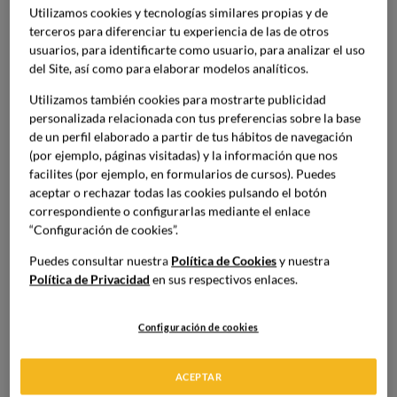
pastelería y repostería que tiene como objetivo dar a
Utilizamos cookies y tecnologías similares propias y de
conocer el sector de la alta pastelería y compartir las
terceros para diferenciar tu experiencia de las de otros
usuarios, para identificarte como usuario, para analizar el uso
nuevas innovaciones gastronómicas.
Se trata de una
del Site, así como para elaborar modelos analíticos.
agrupación internacional con sede en Francia
conformada por 85 miembros de todas partes del
Utilizamos también cookies para mostrarte publicidad
mundo, que acoge a los mejores chefs pasteleros.
personalizada relacionada con tus preferencias sobre la base
Fundada en 1982, está presidida por Frédéric Cassel
de un perfil elaborado a partir de tus hábitos de navegación
(por ejemplo, páginas visitadas) y la información que nos
quien, junto al resto de miembros, divulgan el arte de la
facilites (por ejemplo, en formularios de cursos). Puedes
alta pastelería.
aceptar o rechazar todas las cookies pulsando el botón
correspondiente o configurarlas mediante el enlace
Actualmente, son siete los españoles los que han
“Configuración de cookies”.
conseguido formar parte de este exclusivo grupo: Paco
Puedes consultar nuestra
Política de Cookies
y nuestra
Torreblanca, Jacob Torreblanca, Joan Baixas, Carles
Política de Privacidad
en sus respectivos enlaces.
Mampel, Miguel Moreno, Rafeal Tugues y Jordi Tugues.
Configuración de cookies
MÁSTER PRESENCIAL EN GESTIÓN DE
PASTELERÍA PROFESIONAL
ACEPTAR