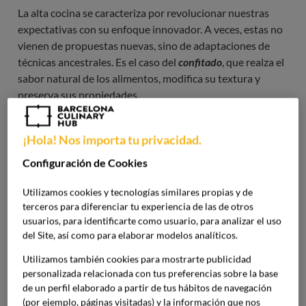
La alta cocina se caracteriza por revolucionar nuestras
expectativas con su enfoque innovador. A veces, estas no
vienen de propuestas nuevas, sino de adaptaciones de
técnicas ancestrales. Es el caso del
confitado
, que realza el
sabor natural de los alimentos, modifica su textura y
preserva sus propiedades.
En este artículo, veremos sus tipos y ventajas, pero si
¡Hola! Nos importa tu privacidad.
quieres aprender más sobre esta y otras técnicas de este
tipo de gastronomía para proyectar tu carrera profesional,
Configuración de Cookies
especialízate con nuestro
Máster en Alta Cocina
. Además
Utilizamos cookies y tecnologías similares propias y de
de sobre la elaboración de platos, aprenderás sobre
terceros para diferenciar tu experiencia de las de otros
gestión y dirección, así como sostenibilidad.
usuarios, para identificarte como usuario, para analizar el uso
del Site, así como para elaborar modelos analíticos.
Qué es el confitado y cuál es su rol
Utilizamos también cookies para mostrarte publicidad
en la alta cocina
personalizada relacionada con tus preferencias sobre la base
de un perfil elaborado a partir de tus hábitos de navegación
(por ejemplo, páginas visitadas) y la información que nos