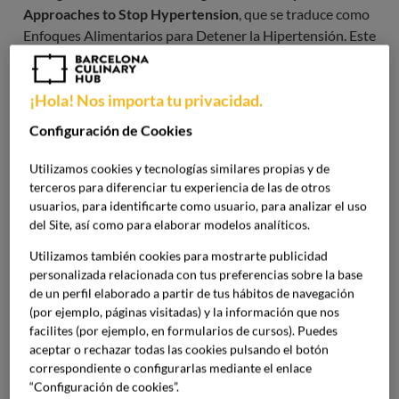
Approaches to Stop Hypertension
, que se traduce como
Enfoques Alimentarios para Detener la Hipertensión. Este
tipo de alimentación se caracteriza por promover el
consumo de alimentos ricos en nutrientes y bajos en
¡Hola! Nos importa tu privacidad.
sodio, por ser este un mineral que provoca un aumento de
la tensión.
Configuración de Cookies
Por sus características, se utiliza como herramienta eficaz
Utilizamos cookies y tecnologías similares propias y de
terceros para diferenciar tu experiencia de las de otros
para controlar la presión arterial en aquellas personas con
usuarios, para identificarte como usuario, para analizar el uso
tendencia a tenerla alta, y así contribuir en la prevención
del Site, así como para elaborar modelos analíticos.
de enfermedades cardiovasculares. Su enfoque se centra
en la ingesta de frutas, verduras, granos integrales,
Utilizamos también cookies para mostrarte publicidad
proteínas magras y productos lácteos bajos en grasa. Al
personalizada relacionada con tus preferencias sobre la base
de un perfil elaborado a partir de tus hábitos de navegación
mismo tiempo, se limita el consumo de grasas saturadas,
(por ejemplo, páginas visitadas) y la información que nos
colesterol y sodio.
facilites (por ejemplo, en formularios de cursos). Puedes
aceptar o rechazar todas las cookies pulsando el botón
Dieta DASH y dieta MIND: principales
correspondiente o configurarlas mediante el enlace
diferencias
“Configuración de cookies”.