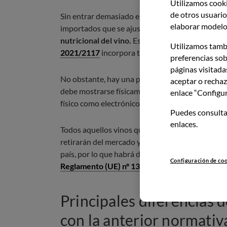
Utilizamos cooki
de otros usuarios
Sin entrar demasiado en detalles, la normativa a
elaborar modelos
importados que se ajusten a la fecha mencionada
nutricional del vino.
Es decir, sus ingredientes, a
Utilizamos tamb
2021/2117
incorpora todos los detalles al respe
preferencias sob
páginas visitada
No obstante, hay una particularidad, y es que mi
aceptar o rechaz
debe mostrarse físicamente, la relativa a los ing
enlace “Configur
físico como electrónico. Para esta última opción 
Puedes consulta
enlaces.
Todos aquellos vinos que no cumplan con esta n
retirarán del mercado y podrían incluso enfrent
país, por lo que habrá diferencias entre unos y ot
Configuración de co
Reglamento (UE) nº 1306/2013
, capítulo IV, art
Principales diferencias 
con la anterior normativ