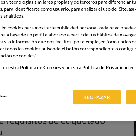
es y tecnologías similares propias y de terceros para diferenciar tu
, para identificarte como usuario, para analizar el uso del Site, as
ctual establece que todos los vinos producidos o
 analíticos.
 en el punto anterior deben incluir la
información
lérgenos, energía y valor nutricional. El
Reglamento (UE)
ién cookies para mostrarte publicidad personalizada relacionada 
cto.
re la base de un perfil elaborado a partir de tus hábitos de navega
s) y la información que nos facilites (por ejemplo, en formularios d
entras la información sobre alérgenos e intolerancias
ar todas las cookies pulsando el botón correspondiente o configur
redientes o el valor nutricional puede ir tanto en formato
ación de cookies”.
habría que utilizar un código QR.
r nuestra
Política de Cookies
y nuestra
Política de Privacidad
en 
ueva normativa sobre el
etiquetado de productos
, se
arse a una sanción. Estas medidas se establecen en cada
ros. En cualquier caso, los detalles están en el
okies
RECHAZAR
ículo 89.
de requisitos de etiquetado
a