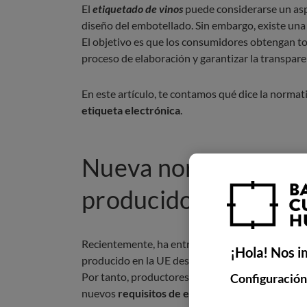
El
etiquetado de vinos
puede considerarse un aspe
diseño del embotellado. Sin embargo, existe una 
El objetivo es que los consumidores obtengan to
proceso de elaboración y garantizar la transpar
En este artículo, te contamos qué dice la normat
etiqueta electrónica
.
Nueva normativa del
producidos en la UE
Recientemente, ha entrado en vigor una nueva n
¡Hola! Nos i
producido en la UE después del 8 de diciembre 
Por tanto, productores y distribuidores de vino,
Configuración
nuevos
requisitos de etiquetado
.