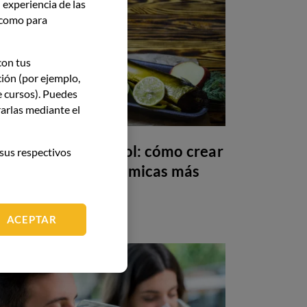
 experiencia de las
í como para
con tus
ción (por ejemplo,
e cursos). Puedes
arlas mediante el
Maridaje sin alcohol: cómo crear
sus respectivos
armonías gastronómicas más
allá del vino
ACEPTAR
GASTRONOMÍA
26 May 26