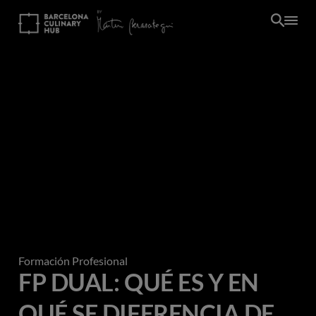
Pasar
al
contenido
principal
Formación Profesional
FP DUAL: QUÉ ES Y EN
QUÉ SE DIFERENCIA DE