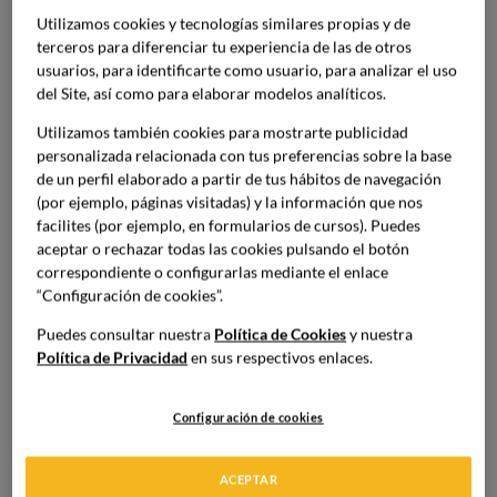
particular, debes valorar
dónde estudiar para ser técnico
Utilizamos cookies y tecnologías similares propias y de
gastronómico
.
terceros para diferenciar tu experiencia de las de otros
usuarios, para identificarte como usuario, para analizar el uso
del Site, así como para elaborar modelos analíticos.
Si nos vamos a qué es la FP dual, su definición es muy
simple. Se trata de un
modelo educativo que integra la
Utilizamos también cookies para mostrarte publicidad
formación teórica
en las instituciones públicas de
personalizada relacionada con tus preferencias sobre la base
educación,
con la experiencia práctica
en empresas del
de un perfil elaborado a partir de tus hábitos de navegación
sector correspondiente.
(por ejemplo, páginas visitadas) y la información que nos
facilites (por ejemplo, en formularios de cursos). Puedes
aceptar o rechazar todas las cookies pulsando el botón
A primera vista, puede parecer lo mismo que en la
correspondiente o configurarlas mediante el enlace
Formación Profesional
clásica. Sin embargo, en esta
“Configuración de cookies”.
última,
para los ciclos de grado superior y medio, las
Puedes consultar nuestra
Política de Cookies
y nuestra
prácticas ascienden a 400 horas; a 130 horas en los
Política de Privacidad
en sus respectivos enlaces.
ciclos básicos, y a 85 horas en los de especialización.
Además, estas prácticas tienen lugar cuando se han
completado todas las materias teóricas.
Configuración de cookies
En la formación dual, se combina la parte teórica en el
ACEPTAR