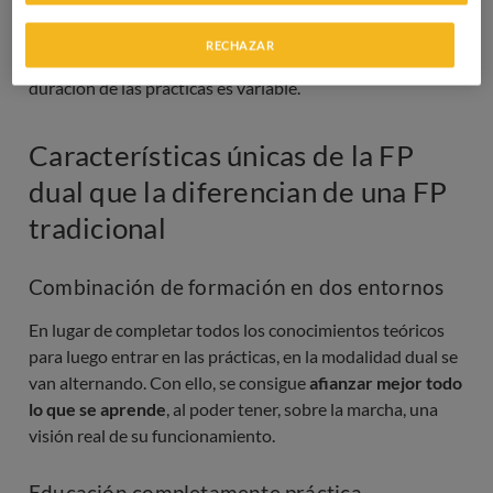
centro educativo con las prácticas en una empresa. Los
contenidos que se abordan se acuerdan entre ambas
RECHAZAR
partes, para que se cubran en ambos entornos. La
duración de las prácticas es variable.
Características únicas de la FP
dual que la diferencian de una FP
tradicional
Combinación de formación en dos entornos
En lugar de completar todos los conocimientos teóricos
para luego entrar en las prácticas, en la modalidad dual se
van alternando. Con ello, se consigue
afianzar mejor todo
lo que se aprende
, al poder tener, sobre la marcha, una
visión real de su funcionamiento.
Educación completamente práctica