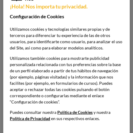
¡Hola! Nos importa tu privacidad.
La
Formación Profesional
, más conocida como FP, es un
Configuración de Cookies
tipo de educación que se realiza después de completar la
escuela secundaria.
Se centra en proporcionar
Utilizamos cookies y tecnologías similares propias y de
habilidades y conocimientos específicos
en un área
terceros para diferenciar tu experiencia de las de otros
usuarios, para identificarte como usuario, para analizar el uso
determinada.
del Site, así como para elaborar modelos analíticos.
La diferencia principal de lo que es una formación
Utilizamos también cookies para mostrarte publicidad
personalizada relacionada con tus preferencias sobre la base
profesional con un grado universitario es que, mientras
de un perfil elaborado a partir de tus hábitos de navegación
este último se centra en estudios teóricos y generales, la
(por ejemplo, páginas visitadas) y la información que nos
FP se enfoca en la
aplicación práctica de habilidades
facilites (por ejemplo, en formularios de cursos). Puedes
específicas
que se necesitan para salidas profesionales
aceptar o rechazar todas las cookies pulsando el botón
más concretas.
correspondiente o configurarlas mediante el enlace
“Configuración de cookies”.
La formación profesional como entrada al
Puedes consultar nuestra
Política de Cookies
y nuestra
mundo laboral
Política de Privacidad
en sus respectivos enlaces.
Una de las principales ventajas de la FP es su capacidad