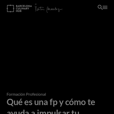
Pasar
al
contenido
principal
Formación Profesional
Qué es una fp y cómo te
ayuda a impulsar tu