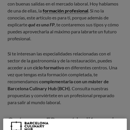
con buenas salidas en el mercado laboral. Hoy hablamos
de una de ellas, la
formación profesional
. Si no la
conocías, este artículo es para ti, porque además de
explicarte
qué es una FP
, te contaremos sus tipos y cómo
puedes aprovecharla al máximo para labrarte un futuro
profesional.
Si te interesan las especialidades relacionadas con el
sector de la gastronomía y de la restauración, puedes
acceder a un
ciclo formativo
en diferentes centros. Una
vez que tengas esta formación completada, te
recomendamos
complementarla con un máster de
Barcelona Culinary Hub (BCH)
. Consulta nuestras
propuestas y conviértete en un profesional preparado
para salir al mundo laboral.
Qué es una FP y qué la diferencia
de un grado universitario