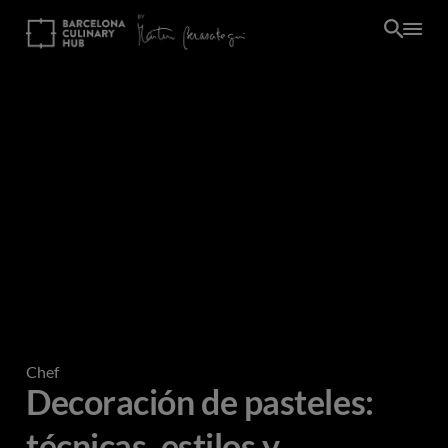
Pasar
al
contenido
principal
Chef
Decoración de pasteles:
técnicas, estilos y