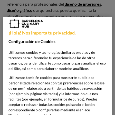
referencia para profesionales del
diseño de interiores
,
diseño gráfico
o arquitectura, puesto que facilita la
visualización de un concepto o un proyecto y comunica la
dirección estética que se desea seguir.
¡Hola! Nos importa tu privacidad.
Sin embargo, por ser tan práctica y eficaz para mostrar
Configuración de Cookies
una idea de forma tangible a los clientes o al resto del
equipo, su uso se ha extendido a todos los entornos
Utilizamos cookies y tecnologías similares propias y de
creativos. Por ejemplo, marketing digital o planificación de
terceros para diferenciar tu experiencia de las de otros
eventos.
usuarios, para identificarte como usuario, para analizar el uso
del Site, así como para elaborar modelos analíticos.
Utilidad del moodboard en el
Utilizamos también cookies para mostrarte publicidad
personalizada relacionada con tus preferencias sobre la base
sector de la restauración
de un perfil elaborado a partir de tus hábitos de navegación
(por ejemplo, páginas visitadas) y la información que nos
Si nos centramos en el sector de la restauración, usar un
facilites (por ejemplo, en formularios de cursos). Puedes
moodboard de restaurante
contribuye a definir su
aceptar o rechazar todas las cookies pulsando el botón
identidad visual. Dado que la competitividad también es
correspondiente o configurarlas mediante el enlace