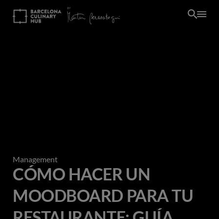
Pasar
al
contenido
principal
Management
CÓMO HACER UN
MOODBOARD PARA TU
RESTAURANTE: GUÍA