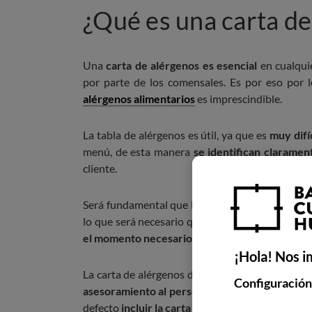
¿Qué es una carta de
Una
carta de alérgenos es esencial
en cualquie
por parte de los comensales. Es por eso por
alérgenos alimentarios
es imprescindible.
La tabla de alérgenos es útil, ya que es
muy difí
menú, de esta manera
se identifican claramen
cliente.
Será fundamental que la información acerca de 
lo que será necesario que tanto el personal com
el momento necesario
.
¡Hola! Nos i
La carta de alérgenos deberá
incluir un apartad
Configuración
asesoramiento al personal
acerca de los alérge
defecto
incluir la carta de alérgenos en el pro