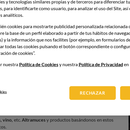
es y tecnologías similares propias y de terceros para diferenciar tu
, para identificarte como usuario, para analizar el uso del Site, as
 analíticos.
lérgenos alimentarios?
ién cookies para mostrarte publicidad personalizada relacionada 
re la base de un perfil elaborado a partir de tus hábitos de navega
s) y la información que nos facilites (por ejemplo, en formularios d
icarse de manera clara y directa la presencia de posibles
ar todas las cookies pulsando el botón correspondiente o configur
o alimenticio o en el menú
de un local destinado a la
ación de cookies”.
r nuestra
Política de Cookies
y nuestra
Política de Privacidad
en 
s
que
contengan gluten como el trigo, centeno
, etc.
s
o productos a base de estos,
pescado
o productos a base
os,
soja
o productos a base de esta,
leche y sus derivados
,
lanas, nueces
, etc.
okies
RECHAZAR
ntro de la tabla de alérgenos son el
apio
y productos
nos de sésamo
y productos a base de estos,
dióxido de
, vino,
etc.
Altramuces
y productos basándonos en estos
tos.