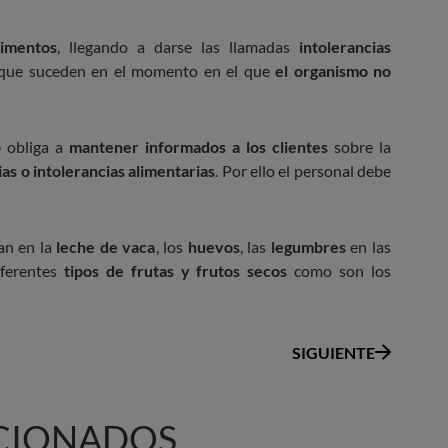
limentos
, llegando a darse las llamadas
intolerancias
s que suceden en el momento en el que
el organismo no
o
obliga a
mantener informados a los clientes
sobre la
ias o intolerancias alimentarias
. Por ello el personal debe
an en la
leche de vaca
, los
huevos
, las
legumbres
en las
iferentes
tipos de frutas y frutos secos
como son los
SIGUIENTE
CIONADOS