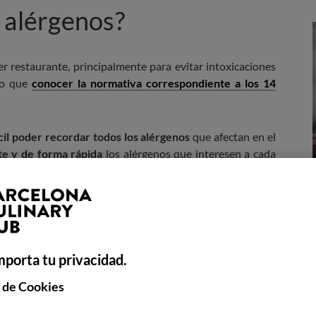
 alérgenos?
r restaurante, principalmente para evitar intoxicaciones
 lo que
conocer la normativa correspondiente a los 14
cil poder recordar todos los alérgenos
que afectan en el
te y de forma rápida
los alérgenos que interesen a cada
los alérgenos esté
disponible para todos los clientes
, por
o los propios clientes tengan
acceso a la información en
mporta tu privacidad.
o donde se especifique que los clientes podrán solicitar
 de Cookies
nos,
disponer de las tablas de alérgenos del menú
o en su
pio menú
.