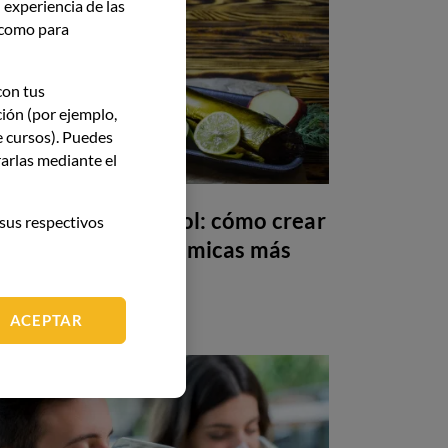
 experiencia de las
í como para
con tus
ción (por ejemplo,
e cursos). Puedes
arlas mediante el
Maridaje sin alcohol: cómo crear
sus respectivos
armonías gastronómicas más
allá del vino
ACEPTAR
GASTRONOMÍA
26 May 26