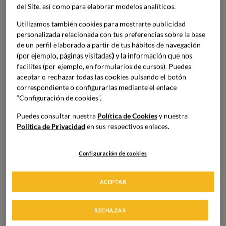
del Site, así como para elaborar modelos analíticos.
Utilizamos también cookies para mostrarte publicidad
También es conocida como salsa pomodoro. Es la salsa
personalizada relacionada con tus preferencias sobre la base
más clásica ya que solo consiste en una salsa de tomate
de un perfil elaborado a partir de tus hábitos de navegación
fresco. Para que sea saludable, la clave se encuentra en no
(por ejemplo, páginas visitadas) y la información que nos
añadir azúcares. Para corregir la acidez que provoca el
facilites (por ejemplo, en formularios de cursos). Puedes
tomate, se pueden utilizar hortalizas como la zanahoria.
aceptar o rechazar todas las cookies pulsando el botón
Se basa simplemente en cocinar el tomate triturado y
correspondiente o configurarlas mediante el enlace
aceite de oliva. También se recomienda añadir hierbas
“Configuración de cookies”.
aromáticas para aportar todavía más sabor.
Puedes consultar nuestra
Política de Cookies
y nuestra
Política de Privacidad
en sus respectivos enlaces.
Salsa pesto
Configuración de cookies
La salsa tradicional consta de ingredientes grasos. Estos
ACEPTAR
son el aceite de oliva, los piñones, la albahaca y el queso
parmesano. Para convertir esta famosa receta en una
RECHAZAR
salsa más sana el truco se encuentra en sustituir algunos