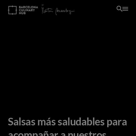
Pasar
al
contenido
principal
Salsas más saludables para
acompañar a nuestros