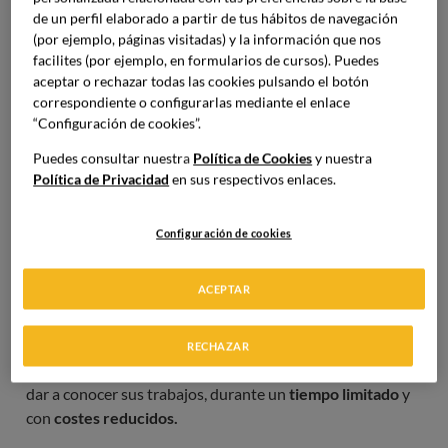
El origen de los restaurantes pop-up
de un perfil elaborado a partir de tus hábitos de navegación
(por ejemplo, páginas visitadas) y la información que nos
El origen de este
concepto gastronómico revolucionario
facilites (por ejemplo, en formularios de cursos). Puedes
se encuentra en
EEUU
e
Inglaterra
en el 2006.
aceptar o rechazar todas las cookies pulsando el botón
correspondiente o configurarlas mediante el enlace
“Configuración de cookies”.
Los restaurantes pop-up empezaron como una
alternativa para diseñadores y talentosos chefs que
Puedes consultar nuestra
Política de Cookies
y nuestra
intentaban hacerse un hueco en su sector y querían dar a
Política de Privacidad
en sus respectivos enlaces.
conocer sus trabajos y poder llegar a más gente.,
Configuración de cookies
Al ser mayoritariamente
jóvenes talentosos
, poseían
pocos recursos económicos
para invertir en un local y
ACEPTAR
asumir los costes que este requiere. Para ello, buscaron
alternativas, alternativas menos costosas que les
permitieran alcanzar sus objetivos. Fue en ese momento
RECHAZAR
cuando surgió el
concepto pop-up,
tiendas físicas
para
dar a conocer sus trabajos, durante un
tiempo limitado
y
con
costes reducidos.